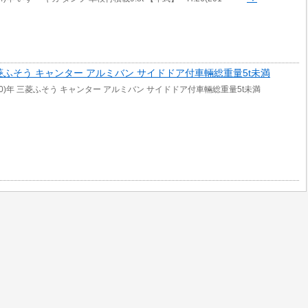
年 三菱ふそう キャンター アルミバン サイドドア付車輛総重量5t未満
010)年 三菱ふそう キャンター アルミバン サイドドア付車輛総重量5t未満