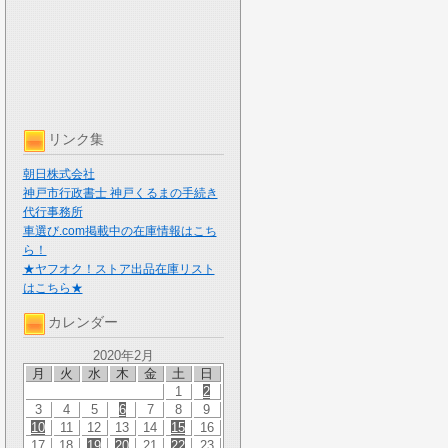
リンク集
朝日株式会社
神戸市行政書士 神戸くるまの手続き
代行事務所
車選び.com掲載中の在庫情報はこち
ら！
★ヤフオク！ストア出品在庫リスト
はこちら★
カレンダー
2020年2月
月
火
水
木
金
土
日
1
2
3
4
5
6
7
8
9
10
11
12
13
14
15
16
17
18
19
20
21
22
23