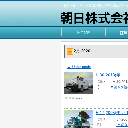
厳選中古トラック販売の事なら朝日株式会社
2月 2020
←
Older posts
H.30(2018)
【車名】 H.30(20
【・・・
▼続きを読
2020-02-29
H.17(2005)
【車名】 H.17(20
式】 ・・・
▼続き