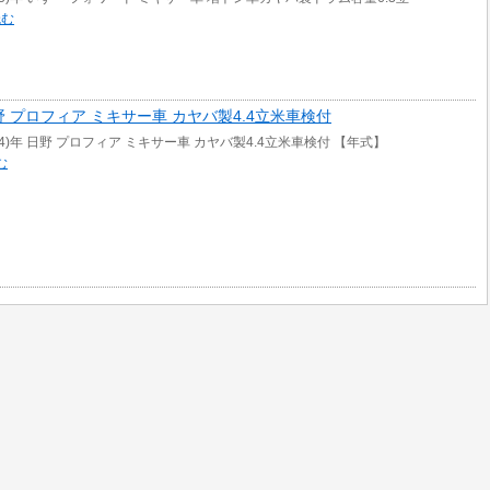
読む
年 日野 プロフィア ミキサー車 カヤバ製4.4立米車検付
014)年 日野 プロフィア ミキサー車 カヤバ製4.4立米車検付 【年式】
む