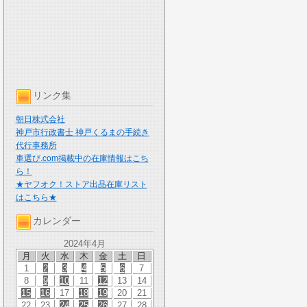
リンク集
朝日株式会社
神戸市行政書士 神戸くるまの手続き
代行事務所
車選び.com掲載中の在庫情報はこち
ら！
★ヤフオク！ストア出品在庫リスト
はこちら★
カレンダー
2024年4月
月
火
水
木
金
土
日
1
2
3
4
5
6
7
8
9
10
11
12
13
14
15
16
17
18
19
20
21
22
23
24
25
26
27
28