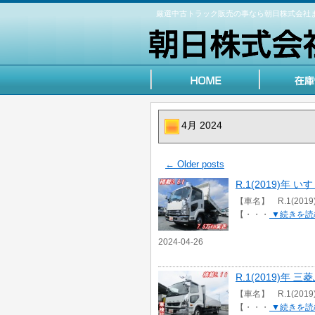
厳選中古トラック販売の事なら朝日株式会社
4月 2024
←
Older posts
R.1(2019)年 
【車名】 R.1(201
【・・・
▼続きを読
2024-04-26
R.1(2019)年
【車名】 R.1(20
【・・・
▼続きを読