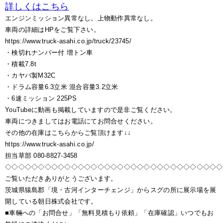
詳しくはこちら
エンジンミッション異常なし。上物動作異常なし。
車両の詳細はHPをご覧下さい。
https://www.truck-asahi.co.jp/truck/23745/
・検切れナンバー付 増トン車
・積載7.8t
・カヤバ製M32C
・ドラム容量6.3立米 混合容量3.2立米
・6速ミッション 225PS
YouTubeに動画も掲載していますので是非ご覧ください。
車両につきましてはお電話にてお問合せください。
その他の在庫はこちらからご覧頂けます↓↓
https://www.truck-asahi.co.jp/
担当草部 080-8827-3458
◇◇◇◇◇◇◇◇◇◇◇◇◇◇◇◇◇◇◇◇◇◇◇◇◇◇◇◇◇◇◇◇◇
ご覧いただきありがとうございます。
茨城県猿島郡「境・古河インターチェンジ」からスグの所に展示場を展
開している朝日株式会社です。
■車輛への「お問合せ」「無料見積もり依頼」「在庫確認」いつでもお