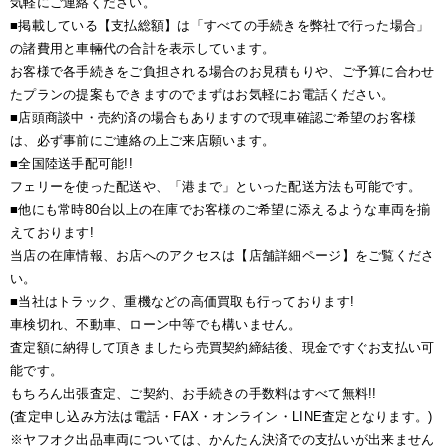
気軽にご連絡ください。
■掲載している【支払総額】は「すべての手続きを弊社で行った場合」
の諸費用と車輛代の合計を表示しています。
お客様で各手続きをご負担される場合のお見積もりや、ご予算に合わせ
たプランの提案もできますのでまずはお気軽にお電話ください。
■店頭商談中・売約済の場合もありますので現車確認ご希望のお客様
は、必ず事前にご連絡の上ご来店願います。
■全国陸送手配可能!!
フェリーを使った配送や、「港まで」といった配送方法も可能です。
■他にも常時80台以上の在庫でお客様のご希望に添えるような車両を揃
えております!
当店の在庫情報、お店へのアクセスは【店舗詳細ページ】をご覧くださ
い。
■当社はトラック、重機などの高価買取も行っております!
車検切れ、不動車、ローン中等でも構いません。
査定額に納得して頂きましたら売買契約締結後、現金ですぐお支払い可
能です。
もちろん出張査定、ご契約、お手続きの手数料はすべて無料!!
(査定申し込み方法は電話・FAX・オンライン・LINE査定となります。)
※ヤフオク出品車両については、かんたん決済での支払いが出来ません