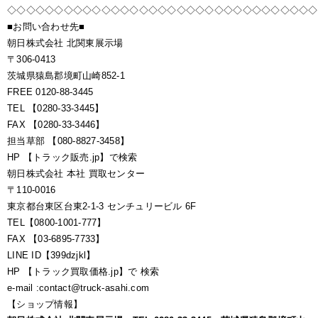
◇◇◇◇◇◇◇◇◇◇◇◇◇◇◇◇◇◇◇◇◇◇◇◇◇◇◇◇◇◇◇◇◇
■お問い合わせ先■
朝日株式会社 北関東展示場
〒306-0413
茨城県猿島郡境町山崎852-1
FREE 0120-88-3445
TEL 【0280-33-3445】
FAX 【0280-33-3446】
担当草部 【080-8827-3458】
HP 【トラック販売.jp】で検索
朝日株式会社 本社 買取センター
〒110-0016
東京都台東区台東2-1-3 センチュリービル 6F
TEL【0800-1001-777】
FAX 【03-6895-7733】
LINE ID【399dzjkl】
HP 【トラック買取価格.jp】で 検索
e-mail :contact@truck-asahi.com
【ショップ情報】