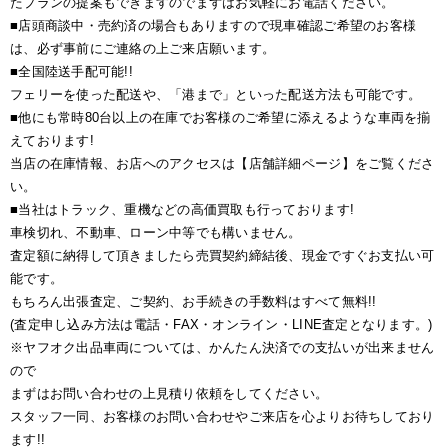
たプランの提案もできますのでまずはお気軽にお電話ください。
■店頭商談中・売約済の場合もありますので現車確認ご希望のお客様
は、必ず事前にご連絡の上ご来店願います。
■全国陸送手配可能!!
フェリーを使った配送や、「港まで」といった配送方法も可能です。
■他にも常時80台以上の在庫でお客様のご希望に添えるような車両を揃
えております!
当店の在庫情報、お店へのアクセスは【店舗詳細ページ】をご覧くださ
い。
■当社はトラック、重機などの高価買取も行っております!
車検切れ、不動車、ローン中等でも構いません。
査定額に納得して頂きましたら売買契約締結後、現金ですぐお支払い可
能です。
もちろん出張査定、ご契約、お手続きの手数料はすべて無料!!
(査定申し込み方法は電話・FAX・オンライン・LINE査定となります。)
※ヤフオク出品車両については、かんたん決済での支払いが出来ません
ので
まずはお問い合わせの上見積り依頼をしてください。
スタッフ一同、お客様のお問い合わせやご来店を心よりお待ちしており
ます!!