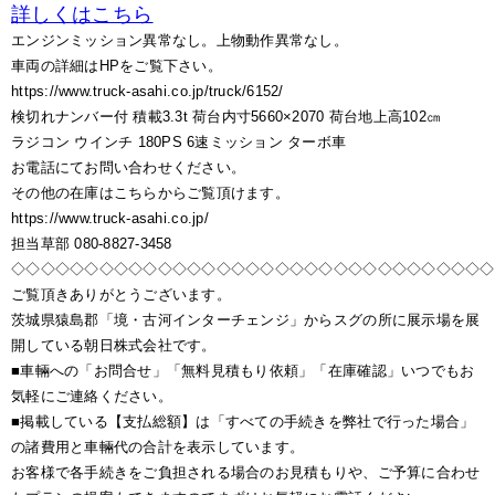
詳しくはこちら
エンジンミッション異常なし。上物動作異常なし。
車両の詳細はHPをご覧下さい。
https://www.truck-asahi.co.jp/truck/6152/
検切れナンバー付 積載3.3t 荷台内寸5660×2070 荷台地上高102㎝
ラジコン ウインチ 180PS 6速ミッション ターボ車
お電話にてお問い合わせください。
その他の在庫はこちらからご覧頂けます。
https://www.truck-asahi.co.jp/
担当草部 080-8827-3458
◇◇◇◇◇◇◇◇◇◇◇◇◇◇◇◇◇◇◇◇◇◇◇◇◇◇◇◇◇◇◇◇◇
ご覧頂きありがとうございます。
茨城県猿島郡「境・古河インターチェンジ」からスグの所に展示場を展
開している朝日株式会社です。
■車輛への「お問合せ」「無料見積もり依頼」「在庫確認」いつでもお
気軽にご連絡ください。
■掲載している【支払総額】は「すべての手続きを弊社で行った場合」
の諸費用と車輛代の合計を表示しています。
お客様で各手続きをご負担される場合のお見積もりや、ご予算に合わせ