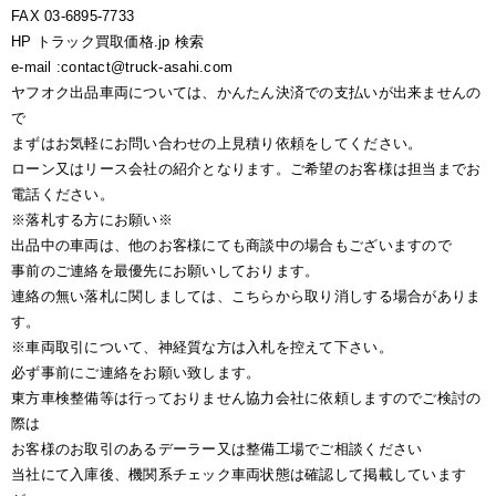
FAX 03-6895-7733
HP トラック買取価格.jp 検索
e-mail :contact@truck-asahi.com
ヤフオク出品車両については、かんたん決済での支払いが出来ませんの
で
まずはお気軽にお問い合わせの上見積り依頼をしてください。
ローン又はリース会社の紹介となります。ご希望のお客様は担当までお
電話ください。
※落札する方にお願い※
出品中の車両は、他のお客様にても商談中の場合もございますので
事前のご連絡を最優先にお願いしております。
連絡の無い落札に関しましては、こちらから取り消しする場合がありま
す。
※車両取引について、神経質な方は入札を控えて下さい。
必ず事前にご連絡をお願い致します。
東方車検整備等は行っておりません協力会社に依頼しますのでご検討の
際は
お客様のお取引のあるデーラー又は整備工場でご相談ください
当社にて入庫後、機関系チェック車両状態は確認して掲載しています