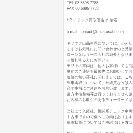
TEL 03-6895-7788
FAX 03-6895-7733
HP トラック買取価格.jp 検索
e-mail :contact@truck-asahi.com
ヤフオク出品車両については、かんた
まずはお気軽にお問い合わせの上見積
ローン又はリース会社の紹介となりま
※落札する方にお願い※
出品中の車両は、他のお客様にても商
事前のご連絡を最優先にお願いしてお
連絡の無い落札に関しましては、こち
※車両取引について、神経質な方は入
必ず事前にご連絡をお願い致します。
当方車検整備等は行っておりません協
お客様のお取引のあるディーラー又は
当社にて入庫後、機関系チェック車両
中古車ですので傷へこみ錆はあります
車両状態についてはご検討頂ける方は無料電