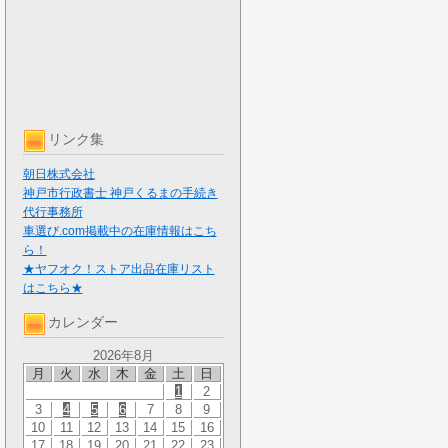
リンク集
朝日株式会社
神戸市行政書士 神戸くるまの手続き
代行事務所
車選び.com掲載中の在庫情報はこち
ら！
★ヤフオク！ストア出品在庫リスト
はこちら★
カレンダー
2026年8月
月
火
水
木
金
土
日
1
2
3
4
5
6
7
8
9
10
11
12
13
14
15
16
17
18
19
20
21
22
23