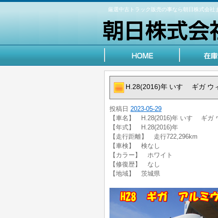
厳選中古トラック販売の事なら朝日株式会社
H.28(2016)年 いすゞ ギガ
投稿日
2023-05-29
【車名】 H.28(2016)年 いすゞ ギ
【年式】 H.28(2016)年
【走行距離】 走行722,296km
【車検】 検なし
【カラー】 ホワイト
【修復歴】 なし
【地域】 茨城県