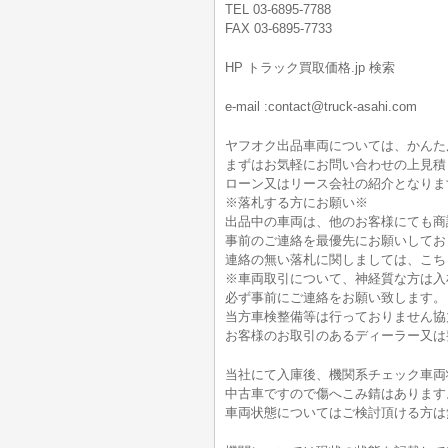
TEL 03-6895-7788
FAX 03-6895-7733
HP トラック買取価格.jp 検索
e-mail :contact@truck-asahi.com
ヤフオク出品車両については、かんた
まずはお気軽にお問い合わせの上見積
ローン又はリース会社の紹介となりま
※落札する方にお願い※
出品中の車両は、他のお客様にても商
事前のご連絡を最優先にお願いしてお
連絡の無い落札に関しましては、こち
※車両取引について、神経質な方は入
必ず事前にご連絡をお願い致します。
当方車検整備等は行っておりません協
お客様のお取引のあるディーラー又は
当社にて入庫後、機関系チェック車両
中古車ですので傷へこみ錆はあります
車両状態についてはご検討頂ける方は無料電