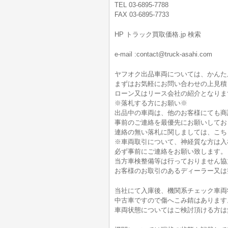
TEL 03-6895-7788
FAX 03-6895-7733
HP トラック買取価格.jp 検索
e-mail :contact@truck-asahi.com
ヤフオク出品車両については、かんた
まずはお気軽にお問い合わせの上見積
ローン又はリース会社の紹介となりま
※落札する方にお願い※
出品中の車両は、他のお客様にても商
事前のご連絡を最優先にお願いしてお
連絡の無い落札に関しましては、こち
※車両取引について、神経質な方は入
必ず事前にご連絡をお願い致します。
当方車検整備等は行っておりません協
お客様のお取引のあるディーラー又は
当社にて入庫後、機関系チェック車両
中古車ですので傷へこみ錆はあります
車両状態についてはご検討頂ける方は無料電