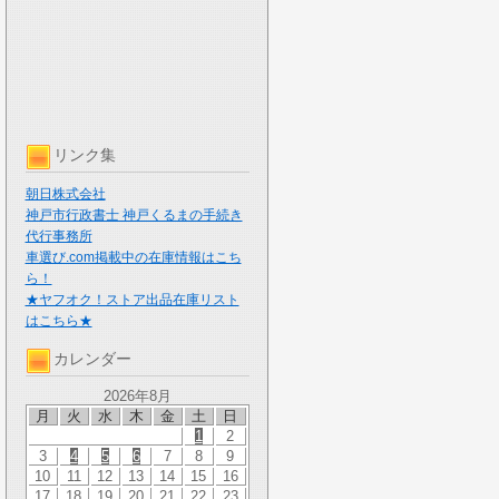
リンク集
朝日株式会社
神戸市行政書士 神戸くるまの手続き
代行事務所
車選び.com掲載中の在庫情報はこち
ら！
★ヤフオク！ストア出品在庫リスト
はこちら★
カレンダー
2026年8月
月
火
水
木
金
土
日
1
2
3
4
5
6
7
8
9
10
11
12
13
14
15
16
17
18
19
20
21
22
23