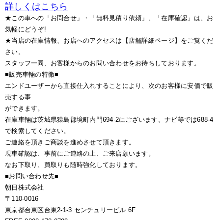
詳しくはこちら
★この車への「お問合せ」・「無料見積り依頼」、「在庫確認」は、お
気軽にどうぞ!
★当店の在庫情報、お店へのアクセスは【店舗詳細ページ】をご覧くだ
さい。
スタッフ一同、お客様からのお問い合わせをお待ちしております。
■販売車輛の特徴■
エンドユーザーから直接仕入れすることにより、次のお客様に安価で販
売する事
ができます。
在庫車輛は茨城県猿島郡境町内門694-2にございます。ナビ等では688-4
で検索してください。
ご連絡を頂きご商談を進めさせて頂きます。
現車確認は、事前にご連絡の上、ご来店願います。
なお下取り、買取りも随時強化しております。
■お問い合わせ先■
朝日株式会社
〒110-0016
東京都台東区台東2-1-3 センチュリービル 6F