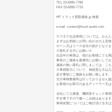
TEL 03-6895-7788
FAX 03-6895-7733
HP トラック買取価格.jp 検索
e-mail :contact@truck-asahi.com
ヤフオク出品車両については、かんた
まずはお気軽にお問い合わせの上見積
ローン又はリース会社の紹介となりま
※落札する方にお願い※
出品中の車両は、他のお客様にても商
事前のご連絡を最優先にお願いしてお
連絡の無い落札に関しましては、こち
※車両取引について、神経質な方は入
必ず事前にご連絡をお願い致します。
当方車検整備等は行っておりません協
お客様のお取引のあるディーラー又は
当社にて入庫後、機関系チェック車両
中古車ですので傷へこみ錆はあります
車両状態についてはご検討頂ける方は無料電