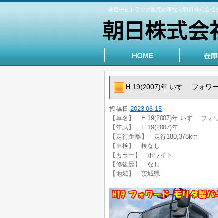
厳選中古トラック販売の事なら朝日株式会社
H.19(2007)年 いすゞ フォ
投稿日
2023-06-15
【車名】 H.19(2007)年 いすゞ フ
【年式】 H.19(2007)年
【走行距離】 走行180,378km
【車検】 検なし
【カラー】 ホワイト
【修復歴】 なし
【地域】 茨城県