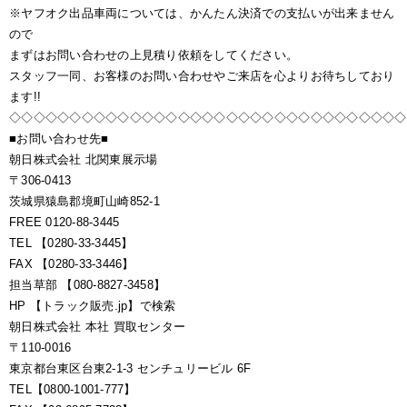
※ヤフオク出品車両については、かんたん決済での支払いが出来ません
ので
まずはお問い合わせの上見積り依頼をしてください。
スタッフ一同、お客様のお問い合わせやご来店を心よりお待ちしており
ます!!
◇◇◇◇◇◇◇◇◇◇◇◇◇◇◇◇◇◇◇◇◇◇◇◇◇◇◇◇◇◇◇◇◇
■お問い合わせ先■
朝日株式会社 北関東展示場
〒306-0413
茨城県猿島郡境町山崎852-1
FREE 0120-88-3445
TEL 【0280-33-3445】
FAX 【0280-33-3446】
担当草部 【080-8827-3458】
HP 【トラック販売.jp】で検索
朝日株式会社 本社 買取センター
〒110-0016
東京都台東区台東2-1-3 センチュリービル 6F
TEL【0800-1001-777】