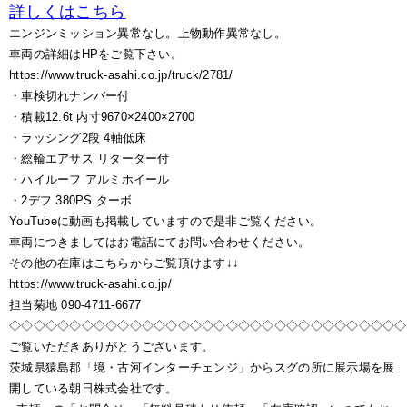
詳しくはこちら
エンジンミッション異常なし。上物動作異常なし。
車両の詳細はHPをご覧下さい。
https://www.truck-asahi.co.jp/truck/2781/
・車検切れナンバー付
・積載12.6t 内寸9670×2400×2700
・ラッシング2段 4軸低床
・総輪エアサス リターダー付
・ハイルーフ アルミホイール
・2デフ 380PS ターボ
YouTubeに動画も掲載していますので是非ご覧ください。
車両につきましてはお電話にてお問い合わせください。
その他の在庫はこちらからご覧頂けます↓↓
https://www.truck-asahi.co.jp/
担当菊地 090-4711-6677
◇◇◇◇◇◇◇◇◇◇◇◇◇◇◇◇◇◇◇◇◇◇◇◇◇◇◇◇◇◇◇◇◇
ご覧いただきありがとうございます。
茨城県猿島郡「境・古河インターチェンジ」からスグの所に展示場を展
開している朝日株式会社です。