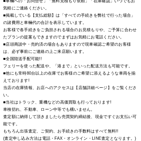
■車輛への「お問合せ」「無料見積もり依頼」「在庫確認」いつでもお
気軽にご連絡ください。
■掲載している【支払総額】は「すべての手続きを弊社で行った場合」
の諸費用と車輛代の合計を表示しています。
お客様で各手続きをご負担される場合のお見積もりや、ご予算に合わせ
たプランの提案もできますのでまずはお気軽にお電話ください。
■店頭商談中・売約済の場合もありますので現車確認ご希望のお客様
は、必ず事前にご連絡の上ご来店願います。
■全国陸送手配可能!!
フェリーを使った配送や、「港まで」といった配送方法も可能です。
■他にも常時80台以上の在庫でお客様のご希望に添えるような車両を揃
えております!
当店の在庫情報、お店へのアクセスは【店舗詳細ページ】をご覧くださ
い。
■当社はトラック、重機などの高価買取も行っております!
車検切れ、不動車、ローン中等でも構いません。
査定額に納得して頂きましたら売買契約締結後、現金ですぐお支払い可
能です。
もちろん出張査定、ご契約、お手続きの手数料はすべて無料!!
(査定申し込み方法は電話・FAX・オンライン・LINE査定となります。)