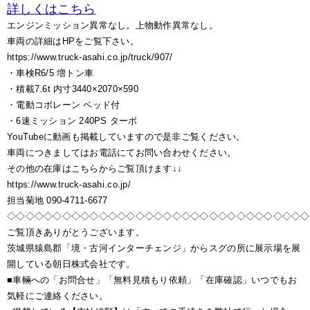
詳しくはこちら
エンジンミッション異常なし。上物動作異常なし。
車両の詳細はHPをご覧下さい。
https://www.truck-asahi.co.jp/truck/907/
・車検R6/5 増トン車
・積載7.6t 内寸3440×2070×590
・電動コボレーン ベッド付
・6速ミッション 240PS ターボ
YouTubeに動画も掲載していますので是非ご覧ください。
車両につきましてはお電話にてお問い合わせください。
その他の在庫はこちらからご覧頂けます↓↓
https://www.truck-asahi.co.jp/
担当菊地 090-4711-6677
◇◇◇◇◇◇◇◇◇◇◇◇◇◇◇◇◇◇◇◇◇◇◇◇◇◇◇◇◇◇◇◇◇
ご覧頂きありがとうございます。
茨城県猿島郡「境・古河インターチェンジ」からスグの所に展示場を展
開している朝日株式会社です。
■車輛への「お問合せ」「無料見積もり依頼」「在庫確認」いつでもお
気軽にご連絡ください。