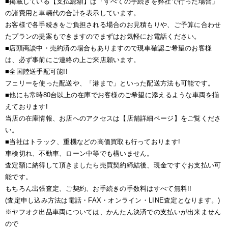
■掲載している【支払総額】は「すべての手続きを弊社で行った場合」
の諸費用と車輛代の合計を表示しています。
お客様で各手続きをご負担される場合のお見積もりや、ご予算に合わせ
たプランの提案もできますのでまずはお気軽にお電話ください。
■店頭商談中・売約済の場合もありますので現車確認ご希望のお客様
は、必ず事前にご連絡の上ご来店願います。
■全国陸送手配可能!!
フェリーを使った配送や、「港まで」といった配送方法も可能です。
■他にも常時80台以上の在庫でお客様のご希望に添えるような車両を揃
えております!
当店の在庫情報、お店へのアクセスは【店舗詳細ページ】をご覧くださ
い。
■当社はトラック、重機などの高価買取も行っております!
車検切れ、不動車、ローン中等でも構いません。
査定額に納得して頂きましたら売買契約締結後、現金ですぐお支払い可
能です。
もちろん出張査定、ご契約、お手続きの手数料はすべて無料!!
(査定申し込み方法は電話・FAX・オンライン・LINE査定となります。)
※ヤフオク出品車両については、かんたん決済での支払いが出来ません
ので