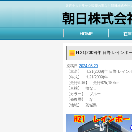
厳選中古トラック販売の事なら朝日株式会社
H.21(2009)年 日野 レイ
投稿日
2024-08-29
【車名】 H.21(2009)年 日野 レイ
【年式】 H.21(2009)年
【走行距離】 走行825,187km
【車検】 検なし
【カラー】 ブルー
【修復歴】 なし
【地域】 茨城県