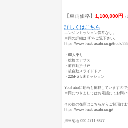
【車両価格】
1,100,000円
（
詳しくはこちら
エンジンミッション異常なし。
車両の詳細はHPをご覧下さい。
https://www.truck-asahi.co.jp/truck/28
・68人乗り
・総輪エアサス
・前自動折り戸
・後自動スライドドア
・225PS 5速ミッション
YouTubeに動画も掲載していますの
車両につきましてはお電話にてお問い
その他の在庫はこちらからご覧頂けま
https://www.truck-asahi.co.jp/
担当菊地 090-4711-6677