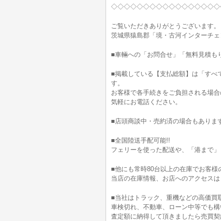
◇◇◇◇◇◇◇◇◇◇◇◇◇◇◇◇◇
ご覧いただきありがとうございます。
茨城県猿島郡「境・古河インターチェ
■車輛への「お問合せ」「無料見積も
■掲載している【支払総額】は「すべ
す。
お客様で各手続きをご負担される場合
気軽にお電話ください。
■店頭商談中・売約済の場合もありま
■全国陸送手配可能!!
フェリーを使った配送や、「港まで」
■他にも常時80台以上の在庫でお客様
当店の在庫情報、お店へのアクセスは
■当社はトラック、重機などの高価買
車検切れ、不動車、ローン中等でも構
査定額に納得して頂きましたら売買契