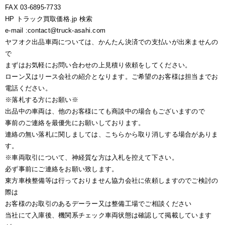
FAX 03-6895-7733
HP トラック買取価格.jp 検索
e-mail :contact@truck-asahi.com
ヤフオク出品車両については、かんたん決済での支払いが出来ませんの
で
まずはお気軽にお問い合わせの上見積り依頼をしてください。
ローン又はリース会社の紹介となります。ご希望のお客様は担当までお
電話ください。
※落札する方にお願い※
出品中の車両は、他のお客様にても商談中の場合もございますので
事前のご連絡を最優先にお願いしております。
連絡の無い落札に関しましては、こちらから取り消しする場合がありま
す。
※車両取引について、神経質な方は入札を控えて下さい。
必ず事前にご連絡をお願い致します。
東方車検整備等は行っておりません協力会社に依頼しますのでご検討の
際は
お客様のお取引のあるデーラー又は整備工場でご相談ください
当社にて入庫後、機関系チェック車両状態は確認して掲載しています