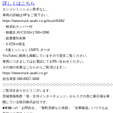
詳しくはこちら
エンジンミッション異常なし。
車両の詳細はHPをご覧下さい。
https://www.truck-asahi.co.jp/truck/8445/
・検切れナンバー付
・積載2t 内寸3150×1760×2090
・総重量5t未満
・3.4万km実走
・5速ミッション 150PS ターボ
YouTubeに動画も掲載していますので是非ご覧ください。
車両につきましてはお電話にてお問い合わせください。
その他の在庫はこちらからご覧頂けます↓↓
https://www.truck-asahi.co.jp/
担当草部 080-8827-3458
◇◇◇◇◇◇◇◇◇◇◇◇◇◇◇◇◇◇◇◇◇◇◇◇◇◇◇◇◇◇◇◇◇
ご覧頂きありがとうございます。
茨城県猿島郡「境・古河インターチェンジ」からスグの所に展示場を展
開している朝日株式会社です。
■車輛への「お問合せ」「無料見積もり依頼」「在庫確認」いつでもお