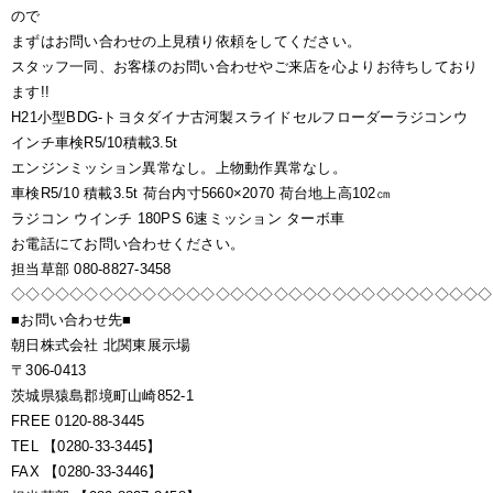
ので
まずはお問い合わせの上見積り依頼をしてください。
スタッフ一同、お客様のお問い合わせやご来店を心よりお待ちしており
ます!!
H21小型BDG-トヨタダイナ古河製スライドセルフローダーラジコンウ
インチ車検R5/10積載3.5t
エンジンミッション異常なし。上物動作異常なし。
車検R5/10 積載3.5t 荷台内寸5660×2070 荷台地上高102㎝
ラジコン ウインチ 180PS 6速ミッション ターボ車
お電話にてお問い合わせください。
担当草部 080-8827-3458
◇◇◇◇◇◇◇◇◇◇◇◇◇◇◇◇◇◇◇◇◇◇◇◇◇◇◇◇◇◇◇◇◇
■お問い合わせ先■
朝日株式会社 北関東展示場
〒306-0413
茨城県猿島郡境町山崎852-1
FREE 0120-88-3445
TEL 【0280-33-3445】
FAX 【0280-33-3446】