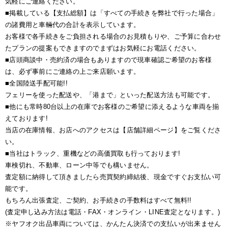
気軽にご連絡ください。
■掲載している【支払総額】は「すべての手続きを弊社で行った場合」
の諸費用と車輛代の合計を表示しています。
お客様で各手続きをご負担される場合のお見積もりや、ご予算に合わせ
たプランの提案もできますのでまずはお気軽にお電話ください。
■店頭商談中・売約済の場合もありますので現車確認ご希望のお客様
は、必ず事前にご連絡の上ご来店願います。
■全国陸送手配可能!!
フェリーを使った配送や、「港まで」といった配送方法も可能です。
■他にも常時80台以上の在庫でお客様のご希望に添えるような車両を揃
えております!
当店の在庫情報、お店へのアクセスは【店舗詳細ページ】をご覧くださ
い。
■当社はトラック、重機などの高価買取も行っております!
車検切れ、不動車、ローン中等でも構いません。
査定額に納得して頂きましたら売買契約締結後、現金ですぐお支払い可
能です。
もちろん出張査定、ご契約、お手続きの手数料はすべて無料!!
(査定申し込み方法は電話・FAX・オンライン・LINE査定となります。)
※ヤフオク出品車両については、かんたん決済での支払いが出来ません