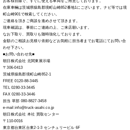
お客様目線で、すぐに使える車両をご用意しております。
在庫車輛は茨城県猿島郡境町山崎852番地1にございます。ナビ等では境
町山崎901で検索してください。
ご連絡を頂きご商談を進めさせて頂きます。
現車確認は、事前にご連絡の上、ご来店願います。
なお下取り、買取りも随時強化しております。
金額のご相談お見積り依頼などお気軽に担当者までお電話にてお問い合
わせ下さい。
■お問い合わせ先■
朝日株式会社 北関東展示場
〒306-0413
茨城県猿島郡境町山崎852-1
FREE 0120-88-3445
TEL 0280-33-3445
FAX 0280-33-3446
担当 草部 080-8827-3458
e-mail:info@truck-asahi.co.jp
朝日株式会社 本社 買取センター
〒110-0016
東京都台東区台東2-1-3 センチュリービル 6F