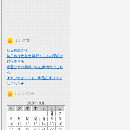
リンク集
朝日株式会社
神戸市行政書士 神戸くるまの手続き
代行事務所
車選び.com掲載中の在庫情報はこち
ら！
★ヤフオク！ストア出品在庫リスト
はこちら★
カレンダー
2026年8月
月
火
水
木
金
土
日
1
2
3
4
5
6
7
8
9
10
11
12
13
14
15
16
17
18
19
20
21
22
23