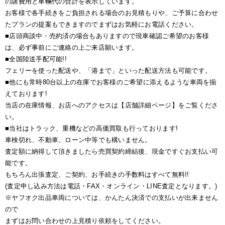
の諸費用と車輛代の合計を表示しています。
お客様で各手続きをご負担される場合のお見積もりや、ご予算に合わせ
たプランの提案もできますのでまずはお気軽にお電話ください。
■店頭商談中・売約済の場合もありますので現車確認ご希望のお客様
は、必ず事前にご連絡の上ご来店願います。
■全国陸送手配可能!!
フェリーを使った配送や、「港まで」といった配送方法も可能です。
■他にも常時80台以上の在庫でお客様のご希望に添えるような車両を揃
えております!
当店の在庫情報、お店へのアクセスは【店舗詳細ページ】をご覧くださ
い。
■当社はトラック、重機などの高価買取も行っております!
車検切れ、不動車、ローン中等でも構いません。
査定額に納得して頂きましたら売買契約締結後、現金ですぐお支払い可
能です。
もちろん出張査定、ご契約、お手続きの手数料はすべて無料!!
(査定申し込み方法は電話・FAX・オンライン・LINE査定となります。)
※ヤフオク出品車両については、かんたん決済での支払いが出来ません
ので
まずはお問い合わせの上見積り依頼をしてください。