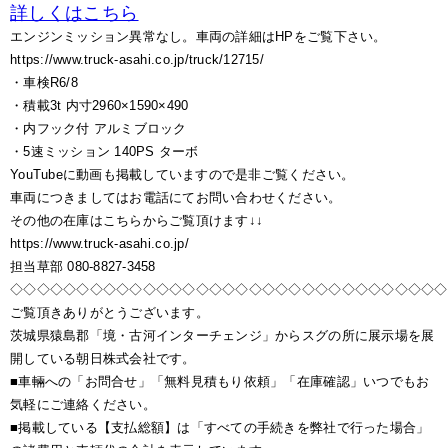
詳しくはこちら
エンジンミッション異常なし。車両の詳細はHPをご覧下さい。
https://www.truck-asahi.co.jp/truck/12715/
・車検R6/8
・積載3t 内寸2960×1590×490
・内フック付 アルミブロック
・5速ミッション 140PS ターボ
YouTubeに動画も掲載していますので是非ご覧ください。
車両につきましてはお電話にてお問い合わせください。
その他の在庫はこちらからご覧頂けます↓↓
https://www.truck-asahi.co.jp/
担当草部 080-8827-3458
◇◇◇◇◇◇◇◇◇◇◇◇◇◇◇◇◇◇◇◇◇◇◇◇◇◇◇◇◇◇◇◇◇
ご覧頂きありがとうございます。
茨城県猿島郡「境・古河インターチェンジ」からスグの所に展示場を展
開している朝日株式会社です。
■車輛への「お問合せ」「無料見積もり依頼」「在庫確認」いつでもお
気軽にご連絡ください。
■掲載している【支払総額】は「すべての手続きを弊社で行った場合」