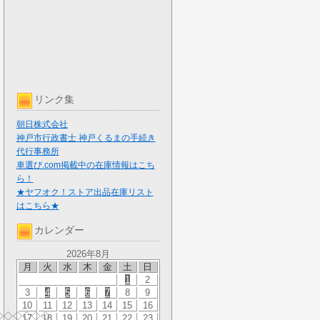
リンク集
朝日株式会社
神戸市行政書士 神戸くるまの手続き
代行事務所
車選び.com掲載中の在庫情報はこち
ら！
★ヤフオク！ストア出品在庫リスト
はこちら★
カレンダー
2026年8月
月
火
水
木
金
土
日
1
2
3
4
5
6
7
8
9
10
11
12
13
14
15
16
◇◇◇◇◇◇
17
18
19
20
21
22
23