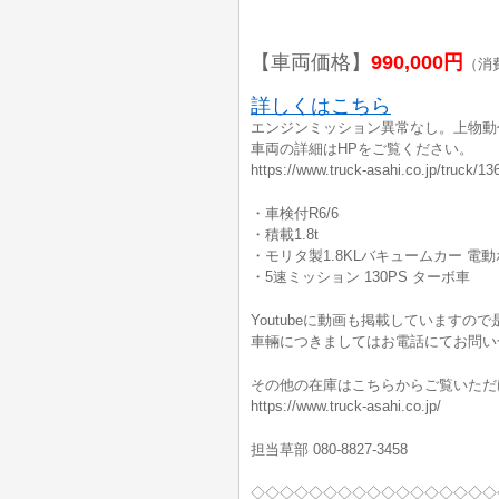
【車両価格】
990,000円
（消
詳しくはこちら
エンジンミッション異常なし。上物動
車両の詳細はHPをご覧ください。
https://www.truck-asahi.co.jp/truck/13
・車検付R6/6
・積載1.8t
・モリタ製1.8KLバキュームカー 電
・5速ミッション 130PS ターボ車
Youtubeに動画も掲載していますの
車輛につきましてはお電話にてお問い
その他の在庫はこちらからご覧いただ
https://www.truck-asahi.co.jp/
担当草部 080-8827-3458
◇◇◇◇◇◇◇◇◇◇◇◇◇◇◇◇◇