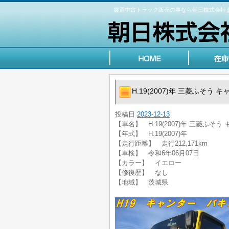
厳選中古トラック販売の事なら朝日株式会社
H.19(2007)年 三菱ふそう 
投稿日
2023-12-13
【車名】 H.19(2007)年 三菱ふそう 
【年式】 H.19(2007)年
【走行距離】 走行212,171km
【車検】 令和6年06月07日
【カラー】 イエロー
【修復歴】 なし
【地域】 茨城県