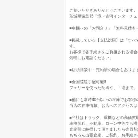
ご覧いただきありがとうございます。
茨城県猿島郡「境・古河インターチェ
■車輛への「お問合せ」「無料見積も
■掲載している【支払総額】は「すべ
す。
お客様で各手続きをご負担される場合
気軽にお電話ください。
■店頭商談中・売約済の場合もありま
■全国陸送手配可能!!
フェリーを使った配送や、「港まで」
■他にも常時80台以上の在庫でお客様
当店の在庫情報、お店へのアクセスは
■当社はトラック、重機などの高価買
車検切れ、不動車、ローン中等でも構
査定額に納得して頂きましたら売買契
もちろん出張査定、ご契約、お手続きの