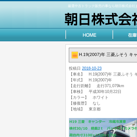
厳選中古トラック販売の事なら朝日株式会社
H.19(2007)年 三菱ふそう
投稿日
2018-10-23
【車名】 H.19(2007)年 三菱ふそ
【年式】 H.19(2007)年
【走行距離】 走行371,079km
【車検】 平成30年10月22日
【カラー】 ホワイト
【修復歴】 なし
【地域】 東京都