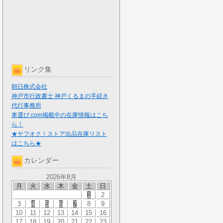
リンク集
朝日株式会社
神戸市行政書士 神戸くるまの手続き
代行事務所
車選び.com掲載中の在庫情報はこち
ら！
★ヤフオク！ストア出品在庫リスト
はこちら★
カレンダー
2026年8月
月
火
水
木
金
土
日
1
2
3
4
5
6
7
8
9
10
11
12
13
14
15
16
17
18
19
20
21
22
23