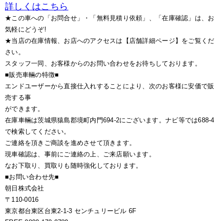
詳しくはこちら
★この車への「お問合せ」・「無料見積り依頼」、「在庫確認」は、お
気軽にどうぞ!
★当店の在庫情報、お店へのアクセスは【店舗詳細ページ】をご覧くだ
さい。
スタッフ一同、お客様からのお問い合わせをお待ちしております。
■販売車輛の特徴■
エンドユーザーから直接仕入れすることにより、次のお客様に安価で販
売する事
ができます。
在庫車輛は茨城県猿島郡境町内門694-2にございます。ナビ等では688-4
で検索してください。
ご連絡を頂きご商談を進めさせて頂きます。
現車確認は、事前にご連絡の上、ご来店願います。
なお下取り、買取りも随時強化しております。
■お問い合わせ先■
朝日株式会社
〒110-0016
東京都台東区台東2-1-3 センチュリービル 6F