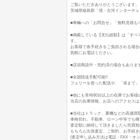
ご覧いただきありがとうございます。
茨城県猿島郡「境・古河インターチェ
■車輛への「お問合せ」「無料見積も
■掲載している【支払総額】は「すべ
す。
お客様で各手続きをご負担される場合
気軽にお電話ください。
■店頭商談中・売約済の場合もありま
■全国陸送手配可能!!
フェリーを使った配送や、「港まで」
■他にも常時80台以上の在庫でお客様
当店の在庫情報、お店へのアクセスは
■当社はトラック、重機などの高価買
車検切れ、不動車、ローン中等でも構
査定額に納得して頂きましたら売買契
もちろん出張査定、ご契約、お手続きの
(査定申し込み方法は電話・FAX・オン