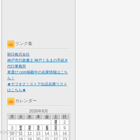
リンク集
朝日株式会社
神戸市行政書士 神戸くるまの手続き
代行事務所
車選び.com掲載中の在庫情報はこち
ら！
★ヤフオク！ストア出品在庫リスト
はこちら★
カレンダー
2026年8月
月
火
水
木
金
土
日
1
2
3
4
5
6
7
8
9
◇◇◇◇◇◇
10
11
12
13
14
15
16
17
18
19
20
21
22
23