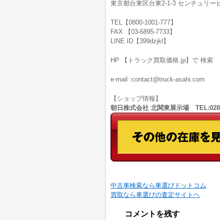
東京都台東区台東2-1-3 センチュリービ
TEL【0800-1001-777】
FAX 【03-6895-7733】
LINE ID【399dzjkl】
HP 【トラック買取価格.jp】で 検索
e-mail :contact@truck-asahi.com
【ショップ情報】
朝日株式会社 北関東展示場 TEL:028
中古車検索なら車選びドットコム
買取なら車選びの査定サイトヘ
コメントを残す