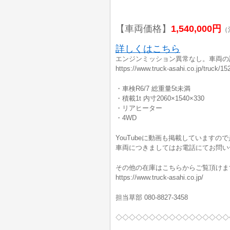
【車両価格】
1,540,000円
（
詳しくはこちら
エンジンミッション異常なし。車両の
https://www.truck-asahi.co.jp/truck/15
・車検R6/7 総重量5t未満
・積載1t 内寸2060×1540×330
・リアヒーター
・4WD
YouTubeに動画も掲載していますの
車両につきましてはお電話にてお問い
その他の在庫はこちらからご覧頂けま
https://www.truck-asahi.co.jp/
担当草部 080-8827-3458
◇◇◇◇◇◇◇◇◇◇◇◇◇◇◇◇◇