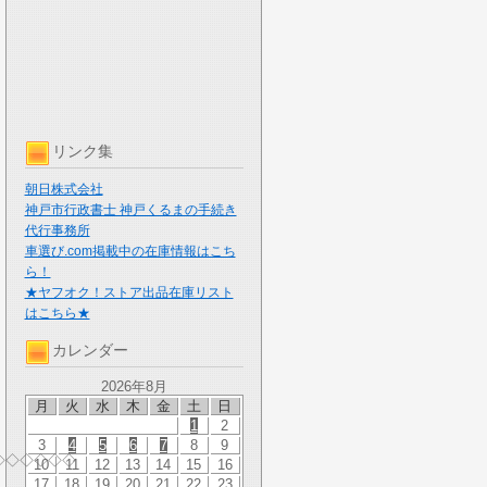
リンク集
朝日株式会社
神戸市行政書士 神戸くるまの手続き
代行事務所
車選び.com掲載中の在庫情報はこち
ら！
★ヤフオク！ストア出品在庫リスト
はこちら★
カレンダー
2026年8月
月
火
水
木
金
土
日
1
2
3
4
5
6
7
8
9
◇◇◇◇◇◇
10
11
12
13
14
15
16
17
18
19
20
21
22
23