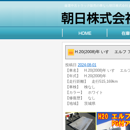
厳選中古トラック販売の事なら朝日株式会社
H.20(2008)年 いすゞ エル
投稿日
2024-08-01
【車名】 H.20(2008)年 いすゞ エ
【年式】 H.20(2008)年
【走行距離】 走行515,169km
【車検】 検なし
【カラー】 ホワイト
【修復歴】 なし
【地域】 茨城県