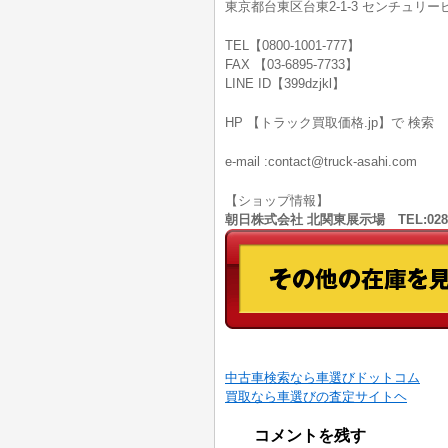
東京都台東区台東2-1-3 センチュリービ
TEL【0800-1001-777】
FAX 【03-6895-7733】
LINE ID【399dzjkl】
HP 【トラック買取価格.jp】で 検索
e-mail :contact@truck-asahi.com
【ショップ情報】
朝日株式会社 北関東展示場 TEL:028
中古車検索なら車選びドットコム
買取なら車選びの査定サイトヘ
コメントを残す