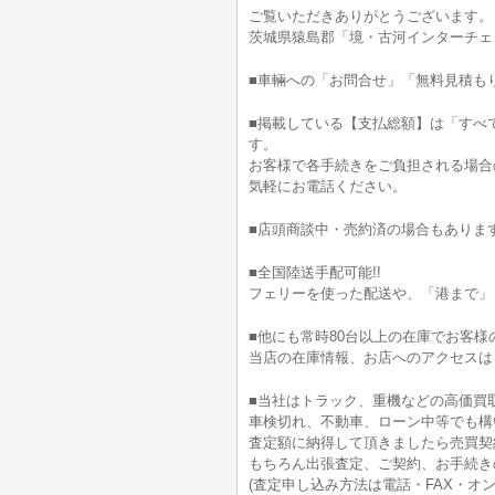
ご覧いただきありがとうございます。
茨城県猿島郡「境・古河インターチェ
■車輛への「お問合せ」「無料見積も
■掲載している【支払総額】は「すべ
す。
お客様で各手続きをご負担される場合
気軽にお電話ください。
■店頭商談中・売約済の場合もありま
■全国陸送手配可能!!
フェリーを使った配送や、「港まで」
■他にも常時80台以上の在庫でお客様
当店の在庫情報、お店へのアクセスは
■当社はトラック、重機などの高価買
車検切れ、不動車、ローン中等でも構
査定額に納得して頂きましたら売買契
もちろん出張査定、ご契約、お手続きの
(査定申し込み方法は電話・FAX・オン