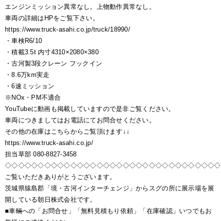
エンジンミッション異常なし。上物動作異常なし。
車両の詳細はHPをご覧下さい。
https://www.truck-asahi.co.jp/truck/18990/
・車検R6/10
・積載3.5t 内寸4310×2080×380
・古河製3段クレーン フックイン
・8.6万km実走
・6速ミッション
※NOx・PM不適合
YouTubeに動画も掲載していますので是非ご覧ください。
車両につきましてはお電話にてお問合せください。
その他の在庫はこちらからご覧頂けます↓↓
https://www.truck-asahi.co.jp/
担当草部 080-8827-3458
◇◇◇◇◇◇◇◇◇◇◇◇◇◇◇◇◇◇◇◇◇◇◇◇◇◇◇◇◇◇◇◇◇
ご覧いただきありがとうございます。
茨城県猿島郡「境・古河インターチェンジ」からスグの所に展示場を展
開している朝日株式会社です。
■車輛への「お問合せ」「無料見積もり依頼」「在庫確認」いつでもお