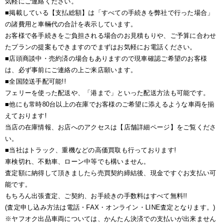
気軽にご連絡ください。
■掲載している【支払総額】は「すべての手続きを弊社で行った場合」
の諸費用と車輛代の合計を表示しています。
お客様で各手続きをご負担される場合のお見積もりや、ご予算に合わせ
たプランの提案もできますのでまずはお気軽にお電話ください。
■店頭商談中・売約済の場合もありますので現車確認ご希望のお客様
は、必ず事前にご連絡の上ご来店願います。
■全国陸送手配可能!!
フェリーを使った配送や、「港まで」といった配送方法も可能です。
■他にも常時80台以上の在庫でお客様のご希望に添えるような車両を揃
えております!
当店の在庫情報、お店へのアクセスは【店舗詳細ページ】をご覧くださ
い。
■当社はトラック、重機などの高価買取も行っております!
車検切れ、不動車、ローン中等でも構いません。
査定額に納得して頂きましたら売買契約締結後、現金ですぐお支払い可
能です。
もちろん出張査定、ご契約、お手続きの手数料はすべて無料!!
(査定申し込み方法は電話・FAX・オンライン・LINE査定となります。)
※ヤフオク出品車両については、かんたん決済での支払いが出来ません