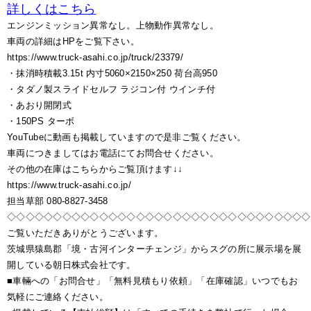
詳しくはこちら
エンジンミッション異常なし。上物動作異常なし。
車両の詳細はHPをご覧下さい。
https://www.truck-asahi.co.jp/truck/23379/
・抹消時積載3.15t 内寸5060×2150×250 荷台高950
・タダノ製スライドセルフ ラジコン付 ウインチ付
・あおり開閉式
・150PS ターボ
YouTubeに動画も掲載していますので是非ご覧ください。
車両につきましてはお電話にてお問合せください。
その他の在庫はこちらからご覧頂けます↓↓
https://www.truck-asahi.co.jp/
担当草部 080-8827-3458
◇◇◇◇◇◇◇◇◇◇◇◇◇◇◇◇◇◇◇◇◇◇◇◇◇◇◇◇◇◇◇◇◇
ご覧いただきありがとうございます。
茨城県猿島郡「境・古河インターチェンジ」からスグの所に展示場を展
開している朝日株式会社です。
■車輛への「お問合せ」「無料見積もり依頼」「在庫確認」いつでもお
気軽にご連絡ください。