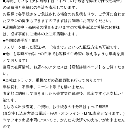
■掲載している【支払総額】は「すべての手続きを弊社で行った場合」
の諸費用と車輛代の合計を表示しています。
お客様で各手続きをご負担される場合のお見積もりや、ご予算に合わせ
たプランの提案もできますのでまずはお気軽にお電話ください。
■店頭商談中・売約済の場合もありますので現車確認ご希望のお客様
は、必ず事前にご連絡の上ご来店願います。
■全国陸送手配可能!!
フェリーを使った配送や、「港まで」といった配送方法も可能です。
■他にも常時80台以上の在庫でお客様のご希望に添えるような車両を揃
えております!
当店の在庫情報、お店へのアクセスは【店舗詳細ページ】をご覧くださ
い。
■当社はトラック、重機などの高価買取も行っております!
車検切れ、不動車、ローン中等でも構いません。
査定額に納得して頂きましたら売買契約締結後、現金ですぐお支払い可
能です。
もちろん出張査定、ご契約、お手続きの手数料はすべて無料!!
(査定申し込み方法は電話・FAX・オンライン・LINE査定となります。)
※ヤフオク出品車両については、かんたん決済での支払いが出来ません
ので