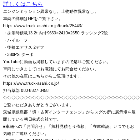
詳しくはこちら
エンジンミッション異常なし。上物動作異常なし。
車両の詳細はHPをご覧下さい。
https://www.truck-asahi.co.jp/truck/25443/
・抹消時積載13.2t 内寸9650×2410×2650 ラッシング2段
・ハイルーフ
・後輪エアサス 2デフ
・380PS ターボ
YouTubeに動画も掲載していますので是非ご覧ください。
車両につきましてはお電話にてお問合せください。
その他の在庫はこちらからご覧頂けます↓↓
https://www.truck-asahi.co.jp/
担当草部 080-8827-3458
◇◇◇◇◇◇◇◇◇◇◇◇◇◇◇◇◇◇◇◇◇◇◇◇◇◇◇◇◇◇◇◇◇
ご覧いただきありがとうございます。
茨城県猿島郡「境・古河インターチェンジ」からスグの所に展示場を展
開している朝日株式会社です。
■車輛への「お問合せ」「無料見積もり依頼」「在庫確認」いつでもお
気軽にご連絡ください。