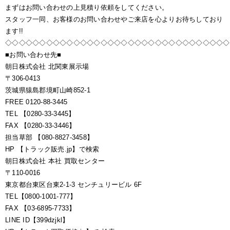
まずはお問い合わせの上見積り依頼をしてください。
スタッフ一同、お客様のお問い合わせやご来店を心よりお待ちしており
ます!!
◇◇◇◇◇◇◇◇◇◇◇◇◇◇◇◇◇◇◇◇◇◇◇◇◇◇◇◇◇◇◇◇◇
■お問い合わせ先■
朝日株式会社 北関東展示場
〒306-0413
茨城県猿島郡境町山崎852-1
FREE 0120-88-3445
TEL 【0280-33-3445】
FAX 【0280-33-3446】
担当草部 【080-8827-3458】
HP 【トラック販売.jp】で検索
朝日株式会社 本社 買取センター
〒110-0016
東京都台東区台東2-1-3 センチュリービル 6F
TEL【0800-1001-777】
FAX 【03-6895-7733】
LINE ID【399dzjkl】