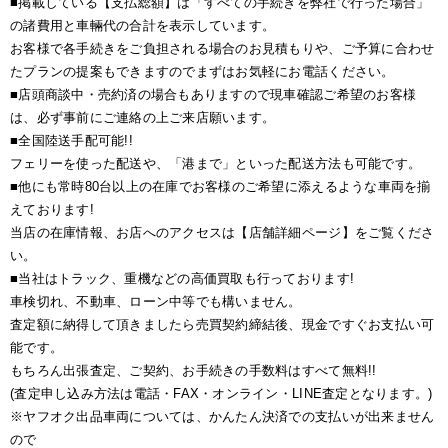
■掲載している【支払総額】は「すべての手続きを弊社で行った場合」
の諸費用と車輛代の合計を表示しています。
お客様で各手続きをご負担される場合のお見積もりや、ご予算に合わせ
たプランの提案もできますのでまずはお気軽にお電話ください。
■店頭商談中・売約済の場合もありますので現車確認ご希望のお客様
は、必ず事前にご連絡の上ご来店願います。
■全国陸送手配可能!!
フェリーを使った配送や、「港まで」といった配送方法も可能です。
■他にも常時80台以上の在庫でお客様のご希望に添えるような車両を揃
えております!
当店の在庫情報、お店へのアクセスは【店舗詳細ページ】をご覧くださ
い。
■当社はトラック、重機などの高価買取も行っております!
車検切れ、不動車、ローン中等でも構いません。
査定額に納得して頂きましたら売買契約締結後、現金ですぐお支払い可
能です。
もちろん出張査定、ご契約、お手続きの手数料はすべて無料!!
(査定申し込み方法は電話・FAX・オンライン・LINE査定となります。)
※ヤフオク出品車両については、かんたん決済での支払いが出来ません
ので