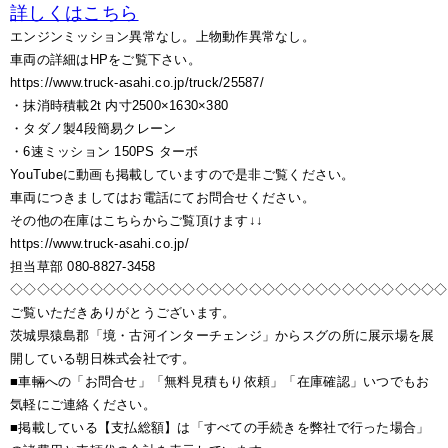
詳しくはこちら
エンジンミッション異常なし。上物動作異常なし。
車両の詳細はHPをご覧下さい。
https://www.truck-asahi.co.jp/truck/25587/
・抹消時積載2t 内寸2500×1630×380
・タダノ製4段簡易クレーン
・6速ミッション 150PS ターボ
YouTubeに動画も掲載していますので是非ご覧ください。
車両につきましてはお電話にてお問合せください。
その他の在庫はこちらからご覧頂けます↓↓
https://www.truck-asahi.co.jp/
担当草部 080-8827-3458
◇◇◇◇◇◇◇◇◇◇◇◇◇◇◇◇◇◇◇◇◇◇◇◇◇◇◇◇◇◇◇◇◇
ご覧いただきありがとうございます。
茨城県猿島郡「境・古河インターチェンジ」からスグの所に展示場を展
開している朝日株式会社です。
■車輛への「お問合せ」「無料見積もり依頼」「在庫確認」いつでもお
気軽にご連絡ください。
■掲載している【支払総額】は「すべての手続きを弊社で行った場合」