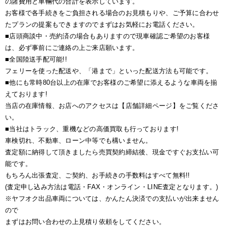
の諸費用と車輛代の合計を表示しています。
お客様で各手続きをご負担される場合のお見積もりや、ご予算に合わせ
たプランの提案もできますのでまずはお気軽にお電話ください。
■店頭商談中・売約済の場合もありますので現車確認ご希望のお客様
は、必ず事前にご連絡の上ご来店願います。
■全国陸送手配可能!!
フェリーを使った配送や、「港まで」といった配送方法も可能です。
■他にも常時80台以上の在庫でお客様のご希望に添えるような車両を揃
えております!
当店の在庫情報、お店へのアクセスは【店舗詳細ページ】をご覧くださ
い。
■当社はトラック、重機などの高価買取も行っております!
車検切れ、不動車、ローン中等でも構いません。
査定額に納得して頂きましたら売買契約締結後、現金ですぐお支払い可
能です。
もちろん出張査定、ご契約、お手続きの手数料はすべて無料!!
(査定申し込み方法は電話・FAX・オンライン・LINE査定となります。)
※ヤフオク出品車両については、かんたん決済での支払いが出来ません
ので
まずはお問い合わせの上見積り依頼をしてください。