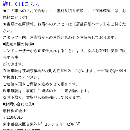
詳しくはこちら
★この車への「お問合せ」・「無料見積り依頼」、「在庫確認」は、お
気軽にどうぞ!
★当店の在庫情報、お店へのアクセスは【店舗詳細ページ】をご覧くだ
さい。
スタッフ一同、お客様からのお問い合わせをお待ちしております。
■販売車輛の特徴■
エンドユーザーから直接仕入れすることにより、次のお客様に安価で販
売する事
ができます。
在庫車輛は茨城県猿島郡境町内門694-2にございます。ナビ等では688-4
で検索してください。
ご連絡を頂きご商談を進めさせて頂きます。
現車確認は、事前にご連絡の上、ご来店願います。
なお下取り、買取りも随時強化しております。
■お問い合わせ先■
朝日株式会社
〒110-0016
東京都台東区台東2-1-3 センチュリービル 6F