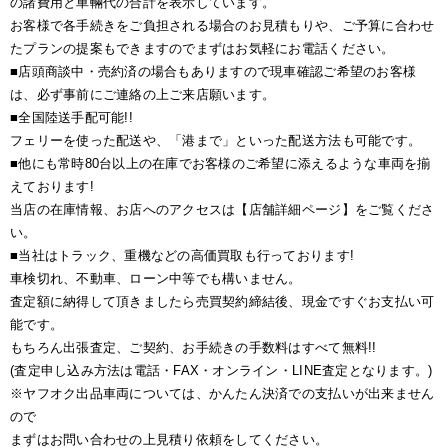
の諸費用と車輛代の合計を表示しています。
お客様で各手続きをご負担される場合のお見積もりや、ご予算に合わせ
たプランの提案もできますのでまずはお気軽にお電話ください。
■店頭商談中・売約済の場合もありますので現車確認ご希望のお客様
は、必ず事前にご連絡の上ご来店願います。
■全国陸送手配可能!!
フェリーを使った配送や、「港まで」といった配送方法も可能です。
■他にも常時80台以上の在庫でお客様のご希望に添えるような車両を揃
えております!
当店の在庫情報、お店へのアクセスは【店舗詳細ページ】をご覧くださ
い。
■当社はトラック、重機などの高価買取も行っております!
車検切れ、不動車、ローン中等でも構いません。
査定額に納得して頂きましたら売買契約締結後、現金ですぐお支払い可
能です。
もちろん出張査定、ご契約、お手続きの手数料はすべて無料!!
(査定申し込み方法は電話・FAX・オンライン・LINE査定となります。)
※ヤフオク出品車両については、かんたん決済での支払いが出来ません
ので
まずはお問い合わせの上見積り依頼をしてください。