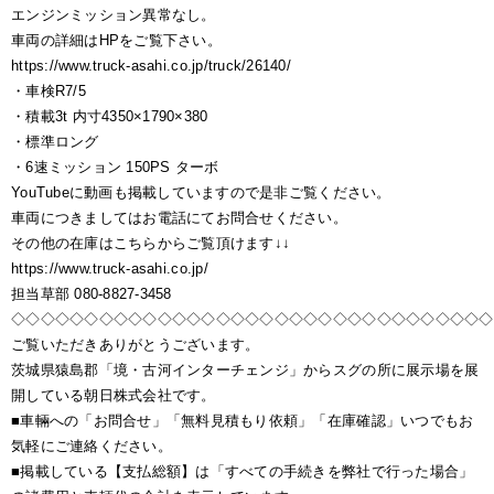
エンジンミッション異常なし。
車両の詳細はHPをご覧下さい。
https://www.truck-asahi.co.jp/truck/26140/
・車検R7/5
・積載3t 内寸4350×1790×380
・標準ロング
・6速ミッション 150PS ターボ
YouTubeに動画も掲載していますので是非ご覧ください。
車両につきましてはお電話にてお問合せください。
その他の在庫はこちらからご覧頂けます↓↓
https://www.truck-asahi.co.jp/
担当草部 080-8827-3458
◇◇◇◇◇◇◇◇◇◇◇◇◇◇◇◇◇◇◇◇◇◇◇◇◇◇◇◇◇◇◇◇◇
ご覧いただきありがとうございます。
茨城県猿島郡「境・古河インターチェンジ」からスグの所に展示場を展
開している朝日株式会社です。
■車輛への「お問合せ」「無料見積もり依頼」「在庫確認」いつでもお
気軽にご連絡ください。
■掲載している【支払総額】は「すべての手続きを弊社で行った場合」