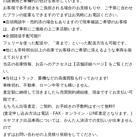
の諸費用と車輛代の合計を表示しています。
お客様で各手続きをご負担される場合のお見積もりや、ご予算に合わせ
たプランの提案もできますのでまずはお気軽にお電話ください。
■店頭商談中・売約済の場合もありますので現車確認ご希望のお客様
は、必ず事前にご連絡の上ご来店願います。
■全国陸送手配可能!!
フェリーを使った配送や、「港まで」といった配送方法も可能です。
■他にも常時80台以上の在庫でお客様のご希望に添えるような車両を揃
えております!
当店の在庫情報、お店へのアクセスは【店舗詳細ページ】をご覧くださ
い。
■当社はトラック、重機などの高価買取も行っております!
車検切れ、不動車、ローン中等でも構いません。
査定額に納得して頂きましたら売買契約締結後、現金ですぐお支払い可
能です。
もちろん出張査定、ご契約、お手続きの手数料はすべて無料!!
(査定申し込み方法は電話・FAX・オンライン・LINE査定となります。)
※ヤフオク出品車両については、かんたん決済での支払いが出来ません
ので
まずはお問い合わせの上見積り依頼をしてください。