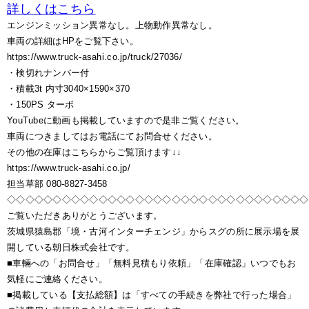
詳しくはこちら
エンジンミッション異常なし。上物動作異常なし。
車両の詳細はHPをご覧下さい。
https://www.truck-asahi.co.jp/truck/27036/
・検切れナンバー付
・積載3t 内寸3040×1590×370
・150PS ターボ
YouTubeに動画も掲載していますので是非ご覧ください。
車両につきましてはお電話にてお問合せください。
その他の在庫はこちらからご覧頂けます↓↓
https://www.truck-asahi.co.jp/
担当草部 080-8827-3458
◇◇◇◇◇◇◇◇◇◇◇◇◇◇◇◇◇◇◇◇◇◇◇◇◇◇◇◇◇◇◇◇◇
ご覧いただきありがとうございます。
茨城県猿島郡「境・古河インターチェンジ」からスグの所に展示場を展
開している朝日株式会社です。
■車輛への「お問合せ」「無料見積もり依頼」「在庫確認」いつでもお
気軽にご連絡ください。
■掲載している【支払総額】は「すべての手続きを弊社で行った場合」