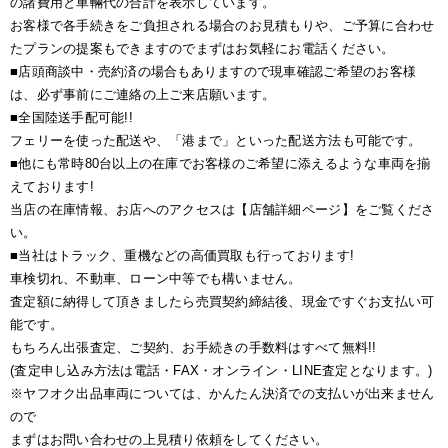
の諸費用と車輛代の合計を表示しています。
お客様で各手続きをご負担される場合のお見積もりや、ご予算に合わせ
たプランの提案もできますのでまずはお気軽にお電話ください。
■店頭商談中・売約済の場合もありますので現車確認ご希望のお客様
は、必ず事前にご連絡の上ご来店願います。
■全国陸送手配可能!!
フェリーを使った配送や、「港まで」といった配送方法も可能です。
■他にも常時80台以上の在庫でお客様のご希望に添えるような車両を揃
えております!
当店の在庫情報、お店へのアクセスは【店舗詳細ページ】をご覧くださ
い。
■当社はトラック、重機などの高価買取も行っております!
車検切れ、不動車、ローン中等でも構いません。
査定額に納得して頂きましたら売買契約締結後、現金ですぐお支払い可
能です。
もちろん出張査定、ご契約、お手続きの手数料はすべて無料!!
(査定申し込み方法は電話・FAX・オンライン・LINE査定となります。)
※ヤフオク出品車両については、かんたん決済での支払いが出来ません
ので
まずはお問い合わせの上見積り依頼をしてください。