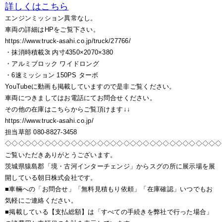
詳しくはこちら
エンジンミッション異常なし。
車両の詳細はHPをご覧下さい。
https://www.truck-asahi.co.jp/truck/27766/
・抹消時積載3t 内寸4350×2070×380
・アルミブロック ワイドロング
・6速ミッション 150PS ターボ
YouTubeに動画も掲載していますので是非ご覧ください。
車両につきましてはお電話にてお問合せください。
その他の在庫はこちらからご覧頂けます↓↓
https://www.truck-asahi.co.jp/
担当草部 080-8827-3458
◇◇◇◇◇◇◇◇◇◇◇◇◇◇◇◇◇◇◇◇◇◇◇◇◇◇◇◇◇◇◇◇◇
ご覧いただきありがとうございます。
茨城県猿島郡「境・古河インターチェンジ」からスグの所に展示場を展
開している朝日株式会社です。
■車輛への「お問合せ」「無料見積もり依頼」「在庫確認」いつでもお
気軽にご連絡ください。
■掲載している【支払総額】は「すべての手続きを弊社で行った場合」