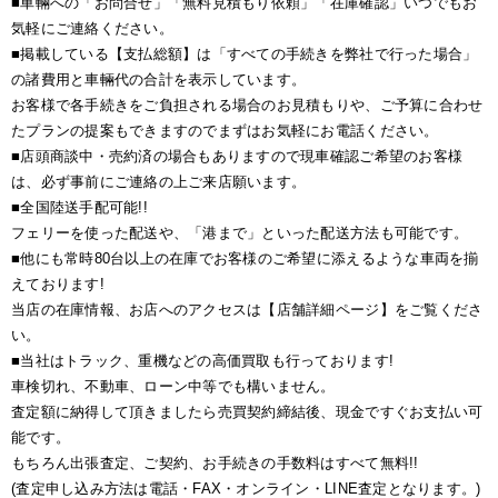
■車輛への「お問合せ」「無料見積もり依頼」「在庫確認」いつでもお
気軽にご連絡ください。
■掲載している【支払総額】は「すべての手続きを弊社で行った場合」
の諸費用と車輛代の合計を表示しています。
お客様で各手続きをご負担される場合のお見積もりや、ご予算に合わせ
たプランの提案もできますのでまずはお気軽にお電話ください。
■店頭商談中・売約済の場合もありますので現車確認ご希望のお客様
は、必ず事前にご連絡の上ご来店願います。
■全国陸送手配可能!!
フェリーを使った配送や、「港まで」といった配送方法も可能です。
■他にも常時80台以上の在庫でお客様のご希望に添えるような車両を揃
えております!
当店の在庫情報、お店へのアクセスは【店舗詳細ページ】をご覧くださ
い。
■当社はトラック、重機などの高価買取も行っております!
車検切れ、不動車、ローン中等でも構いません。
査定額に納得して頂きましたら売買契約締結後、現金ですぐお支払い可
能です。
もちろん出張査定、ご契約、お手続きの手数料はすべて無料!!
(査定申し込み方法は電話・FAX・オンライン・LINE査定となります。)