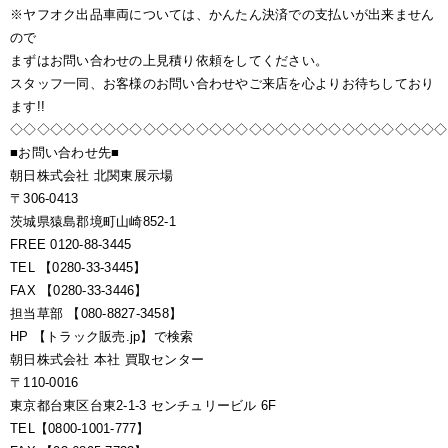
※ヤフオク出品車両については、かんたん決済での支払いが出来ません
ので
まずはお問い合わせの上見積り依頼をしてください。
スタッフ一同、お客様のお問い合わせやご来店を心よりお待ちしており
ます!!
◇◇◇◇◇◇◇◇◇◇◇◇◇◇◇◇◇◇◇◇◇◇◇◇◇◇◇◇◇◇◇◇◇
■お問い合わせ先■
朝日株式会社 北関東展示場
〒306-0413
茨城県猿島郡境町山崎852-1
FREE 0120-88-3445
TEL 【0280-33-3445】
FAX 【0280-33-3446】
担当草部 【080-8827-3458】
HP 【トラック販売.jp】で検索
朝日株式会社 本社 買取センター
〒110-0016
東京都台東区台東2-1-3 センチュリービル 6F
TEL【0800-1001-777】