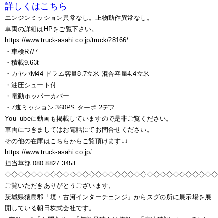
詳しくはこちら
エンジンミッション異常なし。上物動作異常なし。
車両の詳細はHPをご覧下さい。
https://www.truck-asahi.co.jp/truck/28166/
・車検R7/7
・積載9.63t
・カヤバM44 ドラム容量8.7立米 混合容量4.4立米
・油圧シュート付
・電動ホッパーカバー
・7速ミッション 360PS ターボ 2デフ
YouTubeに動画も掲載していますので是非ご覧ください。
車両につきましてはお電話にてお問合せください。
その他の在庫はこちらからご覧頂けます↓↓
https://www.truck-asahi.co.jp/
担当草部 080-8827-3458
◇◇◇◇◇◇◇◇◇◇◇◇◇◇◇◇◇◇◇◇◇◇◇◇◇◇◇◇◇◇◇◇◇
ご覧いただきありがとうございます。
茨城県猿島郡「境・古河インターチェンジ」からスグの所に展示場を展
開している朝日株式会社です。