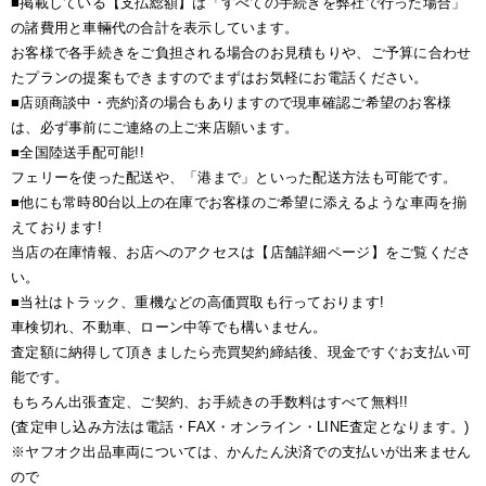
■掲載している【支払総額】は「すべての手続きを弊社で行った場合」
の諸費用と車輛代の合計を表示しています。
お客様で各手続きをご負担される場合のお見積もりや、ご予算に合わせ
たプランの提案もできますのでまずはお気軽にお電話ください。
■店頭商談中・売約済の場合もありますので現車確認ご希望のお客様
は、必ず事前にご連絡の上ご来店願います。
■全国陸送手配可能!!
フェリーを使った配送や、「港まで」といった配送方法も可能です。
■他にも常時80台以上の在庫でお客様のご希望に添えるような車両を揃
えております!
当店の在庫情報、お店へのアクセスは【店舗詳細ページ】をご覧くださ
い。
■当社はトラック、重機などの高価買取も行っております!
車検切れ、不動車、ローン中等でも構いません。
査定額に納得して頂きましたら売買契約締結後、現金ですぐお支払い可
能です。
もちろん出張査定、ご契約、お手続きの手数料はすべて無料!!
(査定申し込み方法は電話・FAX・オンライン・LINE査定となります。)
※ヤフオク出品車両については、かんたん決済での支払いが出来ません
ので