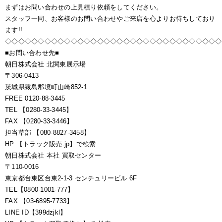
まずはお問い合わせの上見積り依頼をしてください。
スタッフ一同、お客様のお問い合わせやご来店を心よりお待ちしており
ます!!
◇◇◇◇◇◇◇◇◇◇◇◇◇◇◇◇◇◇◇◇◇◇◇◇◇◇◇◇◇◇◇◇◇
■お問い合わせ先■
朝日株式会社 北関東展示場
〒306-0413
茨城県猿島郡境町山崎852-1
FREE 0120-88-3445
TEL 【0280-33-3445】
FAX 【0280-33-3446】
担当草部 【080-8827-3458】
HP 【トラック販売.jp】で検索
朝日株式会社 本社 買取センター
〒110-0016
東京都台東区台東2-1-3 センチュリービル 6F
TEL【0800-1001-777】
FAX 【03-6895-7733】
LINE ID【399dzjkl】