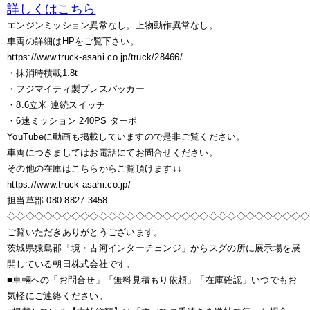
詳しくはこちら
エンジンミッション異常なし。上物動作異常なし。
車両の詳細はHPをご覧下さい。
https://www.truck-asahi.co.jp/truck/28466/
・抹消時積載1.8t
・フジマイティ製プレスパッカー
・8.6立米 連続スイッチ
・6速ミッション 240PS ターボ
YouTubeに動画も掲載していますので是非ご覧ください。
車両につきましてはお電話にてお問合せください。
その他の在庫はこちらからご覧頂けます↓↓
https://www.truck-asahi.co.jp/
担当草部 080-8827-3458
◇◇◇◇◇◇◇◇◇◇◇◇◇◇◇◇◇◇◇◇◇◇◇◇◇◇◇◇◇◇◇◇◇
ご覧いただきありがとうございます。
茨城県猿島郡「境・古河インターチェンジ」からスグの所に展示場を展
開している朝日株式会社です。
■車輛への「お問合せ」「無料見積もり依頼」「在庫確認」いつでもお
気軽にご連絡ください。