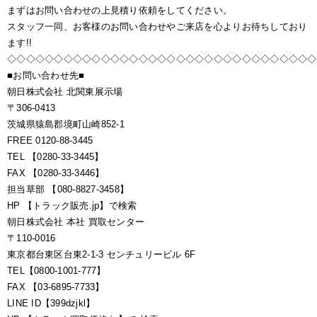
まずはお問い合わせの上見積り依頼をしてください。
スタッフ一同、お客様のお問い合わせやご来店を心よりお待ちしており
ます!!
◇◇◇◇◇◇◇◇◇◇◇◇◇◇◇◇◇◇◇◇◇◇◇◇◇◇◇◇◇◇◇◇◇
■お問い合わせ先■
朝日株式会社 北関東展示場
〒306-0413
茨城県猿島郡境町山崎852-1
FREE 0120-88-3445
TEL 【0280-33-3445】
FAX 【0280-33-3446】
担当草部 【080-8827-3458】
HP 【トラック販売.jp】で検索
朝日株式会社 本社 買取センター
〒110-0016
東京都台東区台東2-1-3 センチュリービル 6F
TEL【0800-1001-777】
FAX 【03-6895-7733】
LINE ID【399dzjkl】