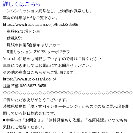
詳しくはこちら
エンジンミッション異常なし。上物動作異常なし。
車両の詳細はHPをご覧下さい。
https://www.truck-asahi.co.jp/truck/28596/
・車検R7/3 増トン車
・積載9.5t
・尾張車体製5台積キャリアカー
・6速ミッション 270PS ターボ 2デフ
YouTubeに動画も掲載していますので是非ご覧ください。
車両につきましてはお電話にてお問合せください。
その他の在庫はこちらからご覧頂けます↓↓
https://www.truck-asahi.co.jp/
担当草部 080-8827-3458
◇◇◇◇◇◇◇◇◇◇◇◇◇◇◇◇◇◇◇◇◇◇◇◇◇◇◇◇◇◇◇◇◇
ご覧いただきありがとうございます。
茨城県猿島郡「境・古河インターチェンジ」からスグの所に展示場を展
開している朝日株式会社です。
■車輛への「お問合せ」「無料見積もり依頼」「在庫確認」いつでもお
気軽にご連絡ください。