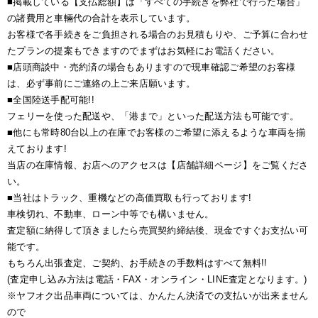
■掲載している【支払総額】は「すべての手続きを弊社で行った場合」
の諸費用と車輛代の合計を表示しています。
お客様で各手続きをご負担される場合のお見積もりや、ご予算に合わせ
たプランの提案もできますのでまずはお気軽にお電話ください。
■店頭商談中・売約済の場合もありますので現車確認ご希望のお客様
は、必ず事前にご連絡の上ご来店願います。
■全国陸送手配可能!!
フェリーを使った配送や、「港まで」といった配送方法も可能です。
■他にも常時80台以上の在庫でお客様のご希望に添えるような車両を揃
えております!
当店の在庫情報、お店へのアクセスは【店舗詳細ページ】をご覧くださ
い。
■当社はトラック、重機などの高価買取も行っております!
車検切れ、不動車、ローン中等でも構いません。
査定額に納得して頂きましたら売買契約締結後、現金ですぐお支払い可
能です。
もちろん出張査定、ご契約、お手続きの手数料はすべて無料!!
(査定申し込み方法は電話・FAX・オンライン・LINE査定となります。)
※ヤフオク出品車両については、かんたん決済での支払いが出来ません
ので