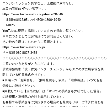
エンジンミッション異常なし。上物動作異常なし。
車両の詳細はHPをご覧下さい。
https://www.truck-asahi.co.jp/truck/28728/
・抹消時積載2.95t 内寸4300×1800×1940
・140PS
YouTubeに動画も掲載していますので是非ご覧ください。
車両につきましてはお電話にてお問合せください。
その他の在庫はこちらからご覧頂けます↓↓
https://www.truck-asahi.co.jp/
担当草部 080-8827-3458
◇◇◇◇◇◇◇◇◇◇◇◇◇◇◇◇◇◇◇◇◇◇◇◇◇◇◇◇◇◇◇◇◇
ご覧いただきありがとうございます。
茨城県猿島郡「境・古河インターチェンジ」からスグの所に展示場を展
開している朝日株式会社です。
■車輛への「お問合せ」「無料見積もり依頼」「在庫確認」いつでもお
気軽にご連絡ください。
■掲載している【支払総額】は「すべての手続きを弊社で行った場合」
の諸費用と車輛代の合計を表示しています。
お客様で各手続きをご負担される場合のお見積もりや、ご予算に合わせ