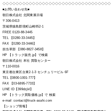
◇◇◇◇◇◇◇◇◇◇◇◇◇◇◇◇◇◇◇◇◇◇◇◇◇◇◇◇◇◇◇◇◇
■お問い合わせ先■
朝日株式会社 北関東展示場
〒306-0413
茨城県猿島郡境町山崎852-1
FREE 0120-88-3445
TEL 【0280-33-3445】
FAX 【0280-33-3446】
担当草部 【080-8827-3458】
HP 【トラック販売.jp】で検索
朝日株式会社 本社 買取センター
〒110-0016
東京都台東区台東2-1-3 センチュリービル 6F
TEL【0800-1001-777】
FAX 【03-6895-7733】
LINE ID【399dzjkl】
HP 【トラック買取価格.jp】で 検索
e-mail :contact@truck-asahi.com
【ショップ情報】