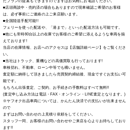
たプランの提案もできますのでまずはお気軽にお電話ください。
■店頭商談中・売約済の場合もありますので現車確認ご希望のお客様
は、必ず事前にご連絡の上ご来店願います。
■全国陸送手配可能!!
フェリーを使った配送や、「港まで」といった配送方法も可能です。
■他にも常時80台以上の在庫でお客様のご希望に添えるような車両を揃
えております!
当店の在庫情報、お店へのアクセスは【店舗詳細ページ】をご覧くださ
い。
■当社はトラック、重機などの高価買取も行っております!
車検切れ、不動車、ローン中等でも構いません。
査定額に納得して頂きましたら売買契約締結後、現金ですぐお支払い可
能です。
もちろん出張査定、ご契約、お手続きの手数料はすべて無料!!
(査定申し込み方法は電話・FAX・オンライン・LINE査定となります。)
※ヤフオク出品車両については、かんたん決済での支払いが出来ません
ので
まずはお問い合わせの上見積り依頼をしてください。
スタッフ一同、お客様のお問い合わせやご来店を心よりお待ちしており
ます!!