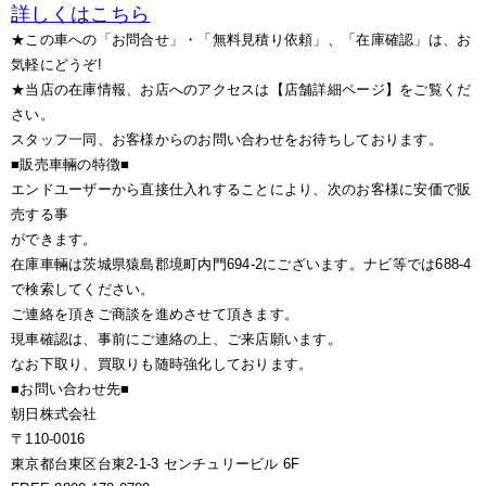
詳しくはこちら
★この車への「お問合せ」・「無料見積り依頼」、「在庫確認」は、お
気軽にどうぞ!
★当店の在庫情報、お店へのアクセスは【店舗詳細ページ】をご覧くだ
さい。
スタッフ一同、お客様からのお問い合わせをお待ちしております。
■販売車輛の特徴■
エンドユーザーから直接仕入れすることにより、次のお客様に安価で販
売する事
ができます。
在庫車輛は茨城県猿島郡境町内門694-2にございます。ナビ等では688-4
で検索してください。
ご連絡を頂きご商談を進めさせて頂きます。
現車確認は、事前にご連絡の上、ご来店願います。
なお下取り、買取りも随時強化しております。
■お問い合わせ先■
朝日株式会社
〒110-0016
東京都台東区台東2-1-3 センチュリービル 6F