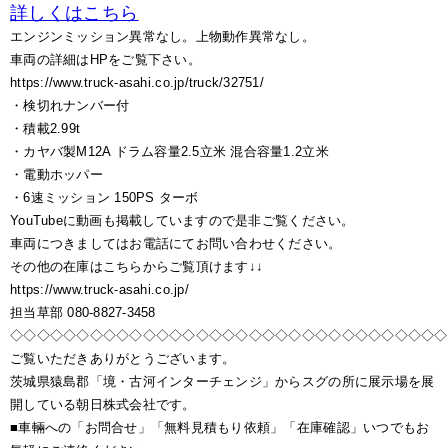
詳しくはこちら
エンジンミッション異常なし。上物動作異常なし。
車両の詳細はHPをご覧下さい。
https://www.truck-asahi.co.jp/truck/32751/
・検切れナンバー付
・積載2.99t
・カヤバ製M12A ドラム容量2.5立米 混合容量1.2立米
・電動ホッパー
・6速ミッション 150PS ターボ
YouTubeに動画も掲載していますので是非ご覧ください。
車両につきましてはお電話にてお問い合わせください。
その他の在庫はこちらからご覧頂けます↓↓
https://www.truck-asahi.co.jp/
担当草部 080-8827-3458
◇◇◇◇◇◇◇◇◇◇◇◇◇◇◇◇◇◇◇◇◇◇◇◇◇◇◇◇◇◇◇◇◇
ご覧いただきありがとうございます。
茨城県猿島郡「境・古河インターチェンジ」からスグの所に展示場を展
開している朝日株式会社です。
■車輛への「お問合せ」「無料見積もり依頼」「在庫確認」いつでもお