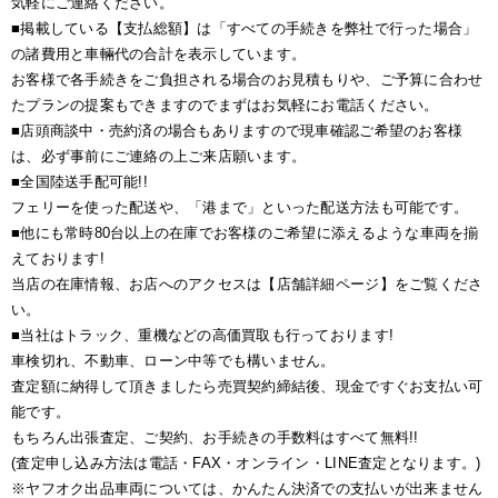
気軽にご連絡ください。
■掲載している【支払総額】は「すべての手続きを弊社で行った場合」
の諸費用と車輛代の合計を表示しています。
お客様で各手続きをご負担される場合のお見積もりや、ご予算に合わせ
たプランの提案もできますのでまずはお気軽にお電話ください。
■店頭商談中・売約済の場合もありますので現車確認ご希望のお客様
は、必ず事前にご連絡の上ご来店願います。
■全国陸送手配可能!!
フェリーを使った配送や、「港まで」といった配送方法も可能です。
■他にも常時80台以上の在庫でお客様のご希望に添えるような車両を揃
えております!
当店の在庫情報、お店へのアクセスは【店舗詳細ページ】をご覧くださ
い。
■当社はトラック、重機などの高価買取も行っております!
車検切れ、不動車、ローン中等でも構いません。
査定額に納得して頂きましたら売買契約締結後、現金ですぐお支払い可
能です。
もちろん出張査定、ご契約、お手続きの手数料はすべて無料!!
(査定申し込み方法は電話・FAX・オンライン・LINE査定となります。)
※ヤフオク出品車両については、かんたん決済での支払いが出来ません