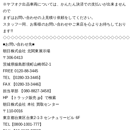
※ヤフオク出品車両については、かんたん決済での支払いが出来ません
ので
まずはお問い合わせの上見積り依頼をしてください。
スタッフ一同、お客様のお問い合わせやご来店を心よりお待ちしており
ます!!
◇◇◇◇◇◇◇◇◇◇◇◇◇◇◇◇◇◇◇◇◇◇◇◇◇◇◇◇◇◇◇◇◇
■お問い合わせ先■
朝日株式会社 北関東展示場
〒306-0413
茨城県猿島郡境町山崎852-1
FREE 0120-88-3445
TEL 【0280-33-3445】
FAX 【0280-33-3446】
担当草部 【080-8827-3458】
HP 【トラック販売.jp】で検索
朝日株式会社 本社 買取センター
〒110-0016
東京都台東区台東2-1-3 センチュリービル 6F
TEL【0800-1001-777】