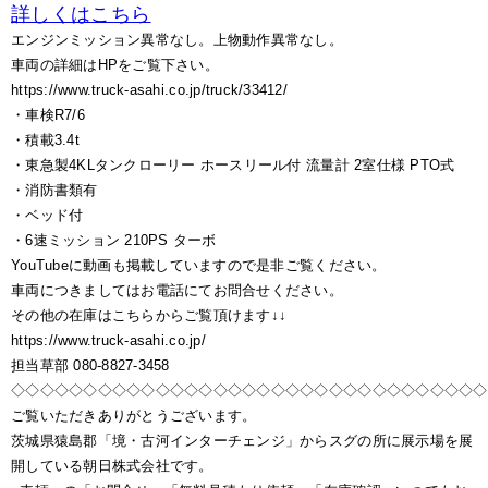
詳しくはこちら
エンジンミッション異常なし。上物動作異常なし。
車両の詳細はHPをご覧下さい。
https://www.truck-asahi.co.jp/truck/33412/
・車検R7/6
・積載3.4t
・東急製4KLタンクローリー ホースリール付 流量計 2室仕様 PTO式
・消防書類有
・ベッド付
・6速ミッション 210PS ターボ
YouTubeに動画も掲載していますので是非ご覧ください。
車両につきましてはお電話にてお問合せください。
その他の在庫はこちらからご覧頂けます↓↓
https://www.truck-asahi.co.jp/
担当草部 080-8827-3458
◇◇◇◇◇◇◇◇◇◇◇◇◇◇◇◇◇◇◇◇◇◇◇◇◇◇◇◇◇◇◇◇◇
ご覧いただきありがとうございます。
茨城県猿島郡「境・古河インターチェンジ」からスグの所に展示場を展
開している朝日株式会社です。