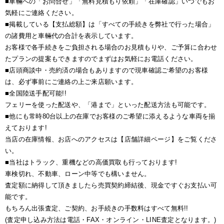
■車輛への「お問合せ」「無料見積もり依頼」「在庫確認」いつでもお
気軽にご連絡ください。
■掲載している【支払総額】は「すべての手続きを弊社で行った場合」
の諸費用と車輛代の合計を表示しています。
お客様で各手続きをご負担される場合のお見積もりや、ご予算に合わせ
たプランの提案もできますのでまずはお気軽にお電話ください。
■店頭商談中・売約済の場合もありますので現車確認ご希望のお客様
は、必ず事前にご連絡の上ご来店願います。
■全国陸送手配可能!!
フェリーを使った配送や、「港まで」といった配送方法も可能です。
■他にも常時80台以上の在庫でお客様のご希望に添えるような車両を揃
えております!
当店の在庫情報、お店へのアクセスは【店舗詳細ページ】をご覧くださ
い。
■当社はトラック、重機などの高価買取も行っております!
車検切れ、不動車、ローン中等でも構いません。
査定額に納得して頂きましたら売買契約締結後、現金ですぐお支払い可
能です。
もちろん出張査定、ご契約、お手続きの手数料はすべて無料!!
(査定申し込み方法は電話・FAX・オンライン・LINE査定となります。)