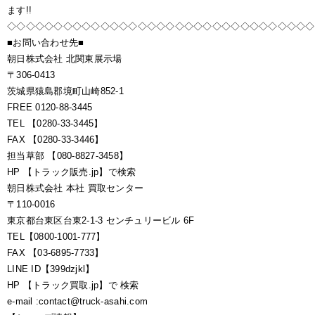
ます!!
◇◇◇◇◇◇◇◇◇◇◇◇◇◇◇◇◇◇◇◇◇◇◇◇◇◇◇◇◇◇◇◇◇
■お問い合わせ先■
朝日株式会社 北関東展示場
〒306-0413
茨城県猿島郡境町山崎852-1
FREE 0120-88-3445
TEL 【0280-33-3445】
FAX 【0280-33-3446】
担当草部 【080-8827-3458】
HP 【トラック販売.jp】で検索
朝日株式会社 本社 買取センター
〒110-0016
東京都台東区台東2-1-3 センチュリービル 6F
TEL【0800-1001-777】
FAX 【03-6895-7733】
LINE ID【399dzjkl】
HP 【トラック買取.jp】で 検索
e-mail :contact@truck-asahi.com