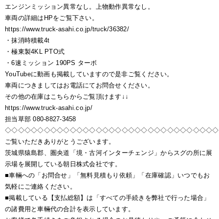
エンジンミッション異常なし。上物動作異常なし。
車両の詳細はHPをご覧下さい。
https://www.truck-asahi.co.jp/truck/36382/
・抹消時積載4t
・極東製4KL PTO式
・6速ミッション 190PS ターボ
YouTubeに動画も掲載していますので是非ご覧ください。
車両につきましてはお電話にてお問合せください。
その他の在庫はこちらからご覧頂けます↓↓
https://www.truck-asahi.co.jp/
担当草部 080-8827-3458
◇◇◇◇◇◇◇◇◇◇◇◇◇◇◇◇◇◇◇◇◇◇◇◇◇◇◇◇◇◇◇◇◇
ご覧いただきありがとうございます。
茨城県猿島郡、圏央道「境・古河インターチェンジ」からスグの所に展
示場を展開している朝日株式会社です。
■車輛への「お問合せ」「無料見積もり依頼」「在庫確認」いつでもお
気軽にご連絡ください。
■掲載している【支払総額】は「すべての手続きを弊社で行った場合」
の諸費用と車輛代の合計を表示しています。