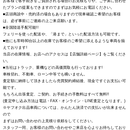
お客様で各手続きをご負担される場合のお見積もりや、ご予算に合わせ
たプランの提案もできますのでまずはお気軽にお電話ください。
■店頭商談中・売約済の場合もありますので現車確認ご希望のお客様
は、必ず事前にご連絡の上ご来店願います。
■全国陸送手配可能!!
フェリーを使った配送や、「港まで」といった配送方法も可能です。
■他にも常時80台以上の在庫でお客様のご希望に添えるような車両を揃
えております!
当店の在庫情報、お店へのアクセスは【店舗詳細ページ】をご覧くださ
い。
■当社はトラック、重機などの高価買取も行っております!
車検切れ、不動車、ローン中等でも構いません。
査定額に納得して頂きましたら売買契約締結後、現金ですぐお支払い可
能です。
もちろん出張査定、ご契約、お手続きの手数料はすべて無料!!
(査定申し込み方法は電話・FAX・オンライン・LINE査定となります。)
※ヤフオク出品車両については、かんたん決済での支払いが出来ません
ので
まずはお問い合わせの上見積り依頼をしてください。
スタッフ一同、お客様のお問い合わせやご来店を心よりお待ちしており