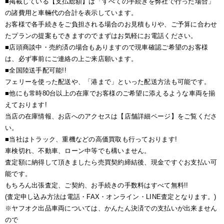
■掲載している【支払総額】は「すべての手続きを弊社で行った場合」
の諸費用と車輛代の合計を表示しています。
お客様で各手続きをご負担される場合のお見積もりや、ご予算に合わせ
たプランの提案もできますのでまずはお気軽にお電話ください。
■店頭商談中・売約済の場合もありますので現車確認ご希望のお客様
は、必ず事前にご連絡の上ご来店願います。
■全国陸送手配可能!!
フェリーを使った配送や、「港まで」といった配送方法も可能です。
■他にも常時80台以上の在庫でお客様のご希望に添えるような車両を揃
えております!
当店の在庫情報、お店へのアクセスは【店舗詳細ページ】をご覧くださ
い。
■当社はトラック、重機などの高価買取も行っております!
車検切れ、不動車、ローン中等でも構いません。
査定額に納得して頂きましたら売買契約締結後、現金ですぐお支払い可
能です。
もちろん出張査定、ご契約、お手続きの手数料はすべて無料!!
(査定申し込み方法は電話・FAX・オンライン・LINE査定となります。)
※ヤフオク出品車両については、かんたん決済での支払いが出来ません
ので