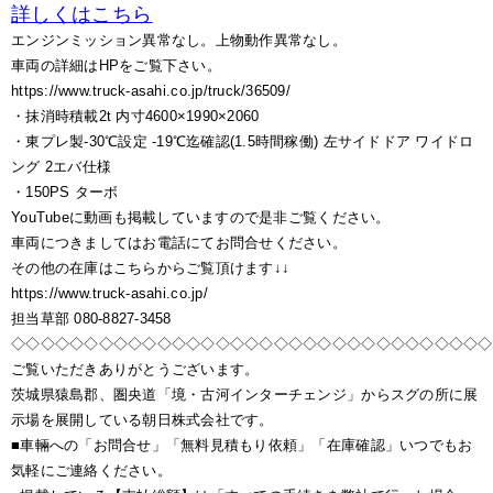
詳しくはこちら
エンジンミッション異常なし。上物動作異常なし。
車両の詳細はHPをご覧下さい。
https://www.truck-asahi.co.jp/truck/36509/
・抹消時積載2t 内寸4600×1990×2060
・東プレ製-30℃設定 -19℃迄確認(1.5時間稼働) 左サイドドア ワイドロ
ング 2エバ仕様
・150PS ターボ
YouTubeに動画も掲載していますので是非ご覧ください。
車両につきましてはお電話にてお問合せください。
その他の在庫はこちらからご覧頂けます↓↓
https://www.truck-asahi.co.jp/
担当草部 080-8827-3458
◇◇◇◇◇◇◇◇◇◇◇◇◇◇◇◇◇◇◇◇◇◇◇◇◇◇◇◇◇◇◇◇◇
ご覧いただきありがとうございます。
茨城県猿島郡、圏央道「境・古河インターチェンジ」からスグの所に展
示場を展開している朝日株式会社です。
■車輛への「お問合せ」「無料見積もり依頼」「在庫確認」いつでもお
気軽にご連絡ください。