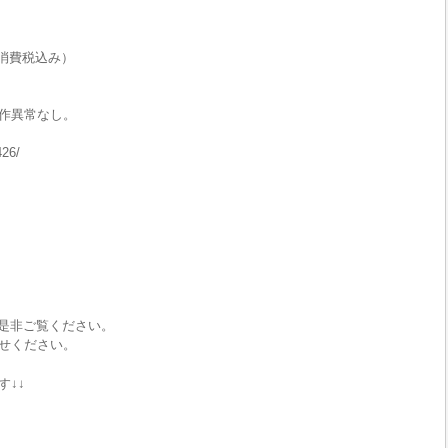
消費税込み）
作異常なし。
426/
で是非ご覧ください。
せください。
す↓↓