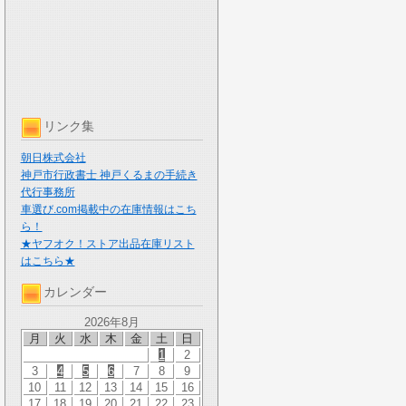
リンク集
朝日株式会社
神戸市行政書士 神戸くるまの手続き
代行事務所
車選び.com掲載中の在庫情報はこち
ら！
★ヤフオク！ストア出品在庫リスト
はこちら★
カレンダー
2026年8月
月
火
水
木
金
土
日
1
2
3
4
5
6
7
8
9
10
11
12
13
14
15
16
17
18
19
20
21
22
23