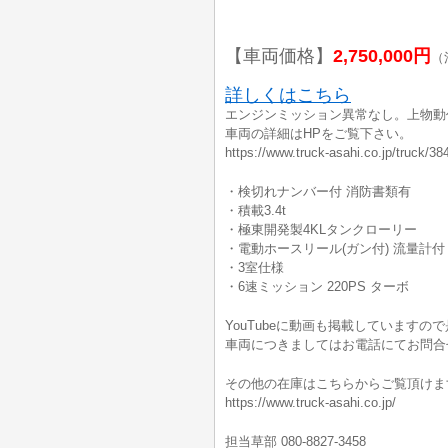
【車両価格】
2,750,000円
（
詳しくはこちら
エンジンミッション異常なし。上物動
車両の詳細はHPをご覧下さい。
https://www.truck-asahi.co.jp/truck/38
・検切れナンバー付 消防書類有
・積載3.4t
・極東開発製4KLタンクローリー
・電動ホースリール(ガン付) 流量計付
・3室仕様
・6速ミッション 220PS ターボ
YouTubeに動画も掲載していますの
車両につきましてはお電話にてお問合
その他の在庫はこちらからご覧頂けま
https://www.truck-asahi.co.jp/
担当草部 080-8827-3458