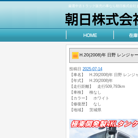
厳選中古トラック販売の事なら朝日株式会社
H.20(2008)年 日野 レン
投稿日
2025-07-14
【車名】 H.20(2008)年 日野 レ
【年式】 H.20(2008)年
【走行距離】 走行509,793km
【車検】 検なし
【カラー】 ホワイト
【修復歴】 なし
【地域】 茨城県