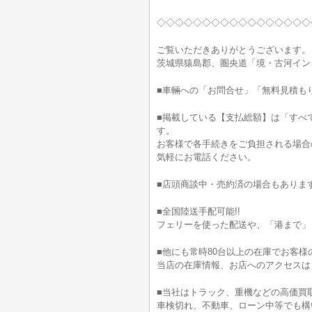
◇◇◇◇◇◇◇◇◇◇◇◇◇◇◇◇◇
ご覧いただきありがとうございます。
茨城県猿島郡、圏央道「境・古河イン
■車輛への「お問合せ」「無料見積も
■掲載している【支払総額】は「すべ
す。
お客様で各手続きをご負担される場合
気軽にお電話ください。
■店頭商談中・売約済の場合もありま
■全国陸送手配可能!!
フェリーを使った配送や、「港まで」
■他にも常時80台以上の在庫でお客様
当店の在庫情報、お店へのアクセスは
■当社はトラック、重機などの高価買
車検切れ、不動車、ローン中等でも構