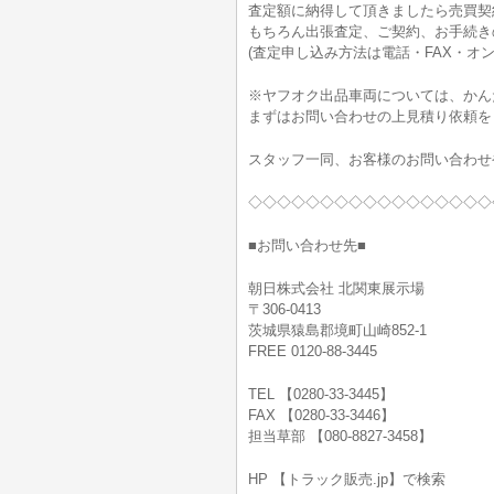
査定額に納得して頂きましたら売買契
もちろん出張査定、ご契約、お手続きの
(査定申し込み方法は電話・FAX・オン
※ヤフオク出品車両については、かん
まずはお問い合わせの上見積り依頼を
スタッフ一同、お客様のお問い合わせ
◇◇◇◇◇◇◇◇◇◇◇◇◇◇◇◇◇
■お問い合わせ先■
朝日株式会社 北関東展示場
〒306-0413
茨城県猿島郡境町山崎852-1
FREE 0120-88-3445
TEL 【0280-33-3445】
FAX 【0280-33-3446】
担当草部 【080-8827-3458】
HP 【トラック販売.jp】で検索