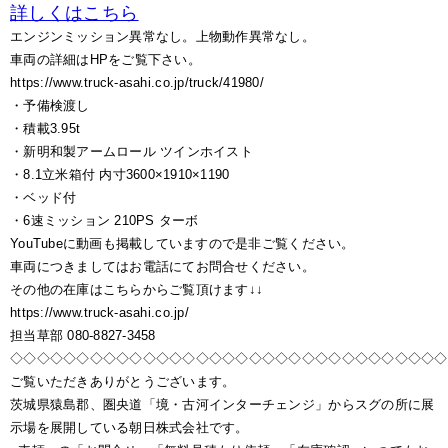
詳しくはこちら
エンジンミッション異常なし。上物動作異常なし。
車両の詳細はHPをご覧下さい。
https://www.truck-asahi.co.jp/truck/41980/
・予備検渡し
・積載3.95t
・新明和製アームロール ツインホイスト
・8.1立米箱付 内寸3600×1910×1190
・ベッド付
・6速ミッション 210PS ターボ
YouTubeに動画も掲載していますので是非ご覧ください。
車両につきましてはお電話にてお問合せください。
その他の在庫はこちらからご覧頂けます↓↓
https://www.truck-asahi.co.jp/
担当草部 080-8827-3458
◇◇◇◇◇◇◇◇◇◇◇◇◇◇◇◇◇◇◇◇◇◇◇◇◇◇◇◇◇◇◇◇◇
ご覧いただきありがとうございます。
茨城県猿島郡、圏央道「境・古河インターチェンジ」からスグの所に展
示場を展開している朝日株式会社です。