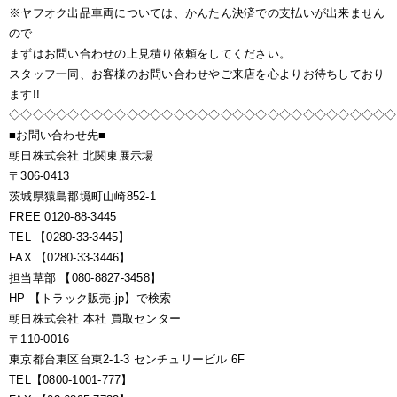
※ヤフオク出品車両については、かんたん決済での支払いが出来ません
ので
まずはお問い合わせの上見積り依頼をしてください。
スタッフ一同、お客様のお問い合わせやご来店を心よりお待ちしており
ます!!
◇◇◇◇◇◇◇◇◇◇◇◇◇◇◇◇◇◇◇◇◇◇◇◇◇◇◇◇◇◇◇◇◇
■お問い合わせ先■
朝日株式会社 北関東展示場
〒306-0413
茨城県猿島郡境町山崎852-1
FREE 0120-88-3445
TEL 【0280-33-3445】
FAX 【0280-33-3446】
担当草部 【080-8827-3458】
HP 【トラック販売.jp】で検索
朝日株式会社 本社 買取センター
〒110-0016
東京都台東区台東2-1-3 センチュリービル 6F
TEL【0800-1001-777】