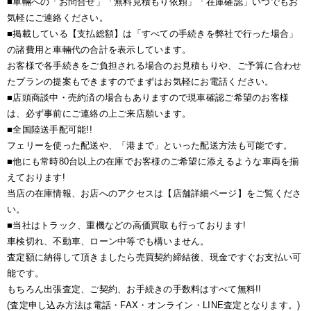
■車輛への「お問合せ」「無料見積もり依頼」「在庫確認」いつでもお
気軽にご連絡ください。
■掲載している【支払総額】は「すべての手続きを弊社で行った場合」
の諸費用と車輛代の合計を表示しています。
お客様で各手続きをご負担される場合のお見積もりや、ご予算に合わせ
たプランの提案もできますのでまずはお気軽にお電話ください。
■店頭商談中・売約済の場合もありますので現車確認ご希望のお客様
は、必ず事前にご連絡の上ご来店願います。
■全国陸送手配可能!!
フェリーを使った配送や、「港まで」といった配送方法も可能です。
■他にも常時80台以上の在庫でお客様のご希望に添えるような車両を揃
えております!
当店の在庫情報、お店へのアクセスは【店舗詳細ページ】をご覧くださ
い。
■当社はトラック、重機などの高価買取も行っております!
車検切れ、不動車、ローン中等でも構いません。
査定額に納得して頂きましたら売買契約締結後、現金ですぐお支払い可
能です。
もちろん出張査定、ご契約、お手続きの手数料はすべて無料!!
(査定申し込み方法は電話・FAX・オンライン・LINE査定となります。)