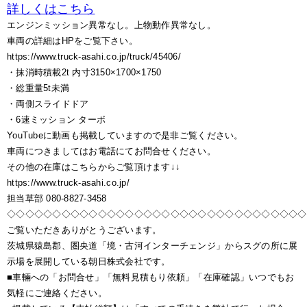
詳しくはこちら
エンジンミッション異常なし。上物動作異常なし。
車両の詳細はHPをご覧下さい。
https://www.truck-asahi.co.jp/truck/45406/
・抹消時積載2t 内寸3150×1700×1750
・総重量5t未満
・両側スライドドア
・6速ミッション ターボ
YouTubeに動画も掲載していますので是非ご覧ください。
車両につきましてはお電話にてお問合せください。
その他の在庫はこちらからご覧頂けます↓↓
https://www.truck-asahi.co.jp/
担当草部 080-8827-3458
◇◇◇◇◇◇◇◇◇◇◇◇◇◇◇◇◇◇◇◇◇◇◇◇◇◇◇◇◇◇◇◇◇
ご覧いただきありがとうございます。
茨城県猿島郡、圏央道「境・古河インターチェンジ」からスグの所に展
示場を展開している朝日株式会社です。
■車輛への「お問合せ」「無料見積もり依頼」「在庫確認」いつでもお
気軽にご連絡ください。