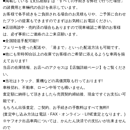
■掲載している【支払総額】は「すべての手続きを弊社で行った場合」
の諸費用と車輛代の合計を表示しています。
お客様で各手続きをご負担される場合のお見積もりや、ご予算に合わせ
たプランの提案もできますのでまずはお気軽にお電話ください。
■店頭商談中・売約済の場合もありますので現車確認ご希望のお客様
は、必ず事前にご連絡の上ご来店願います。
■全国陸送手配可能!!
フェリーを使った配送や、「港まで」といった配送方法も可能です。
■他にも常時80台以上の在庫でお客様のご希望に添えるような車両を揃
えております!
当店の在庫情報、お店へのアクセスは【店舗詳細ページ】をご覧くださ
い。
■当社はトラック、重機などの高価買取も行っております!
車検切れ、不動車、ローン中等でも構いません。
査定額に納得して頂きましたら売買契約締結後、現金ですぐお支払い可
能です。
もちろん出張査定、ご契約、お手続きの手数料はすべて無料!!
(査定申し込み方法は電話・FAX・オンライン・LINE査定となります。)
※ヤフオク出品車両については、かんたん決済での支払いが出来ません
ので