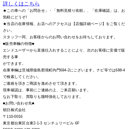
詳しくはこちら
★この車への「お問合せ」・「無料見積り依頼」、「在庫確認」は、お
気軽にどうぞ!
★当店の在庫情報、お店へのアクセスは【店舗詳細ページ】をご覧くだ
さい。
スタッフ一同、お客様からのお問い合わせをお待ちしております。
■販売車輛の特徴■
エンドユーザーから直接仕入れすることにより、次のお客様に安価で販
売する事
ができます。
在庫車輛は茨城県猿島郡境町内門694-2にございます。ナビ等では688-4
で検索してください。
ご連絡を頂きご商談を進めさせて頂きます。
現車確認は、事前にご連絡の上、ご来店願います。
なお下取り、買取りも随時強化しております。
■お問い合わせ先■
朝日株式会社
〒110-0016
東京都台東区台東2-1-3 センチュリービル 6F