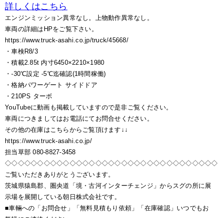
詳しくはこちら
エンジンミッション異常なし。上物動作異常なし。
車両の詳細はHPをご覧下さい。
https://www.truck-asahi.co.jp/truck/45668/
・車検R8/3
・積載2.85t 内寸6450×2210×1980
・-30℃設定 -5℃迄確認(1時間稼働)
・格納パワーゲート サイドドア
・210PS ターボ
YouTubeに動画も掲載していますので是非ご覧ください。
車両につきましてはお電話にてお問合せください。
その他の在庫はこちらからご覧頂けます↓↓
https://www.truck-asahi.co.jp/
担当草部 080-8827-3458
◇◇◇◇◇◇◇◇◇◇◇◇◇◇◇◇◇◇◇◇◇◇◇◇◇◇◇◇◇◇◇◇◇
ご覧いただきありがとうございます。
茨城県猿島郡、圏央道「境・古河インターチェンジ」からスグの所に展
示場を展開している朝日株式会社です。
■車輛への「お問合せ」「無料見積もり依頼」「在庫確認」いつでもお