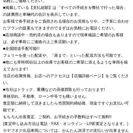
気軽にご連絡ください。
■掲載している【支払総額】は「すべての手続きを弊社で行った場合」
の諸費用と車輛代の合計を表示しています。
お客様で各手続きをご負担される場合のお見積もりや、ご予算に合わせ
たプランの提案もできますのでまずはお気軽にお電話ください。
■店頭商談中・売約済の場合もありますので現車確認ご希望のお客様
は、必ず事前にご連絡の上ご来店願います。
■全国陸送手配可能!!
フェリーを使った配送や、「港まで」といった配送方法も可能です。
■他にも常時80台以上の在庫でお客様のご希望に添えるような車両を揃
えております!
当店の在庫情報、お店へのアクセスは【店舗詳細ページ】をご覧くださ
い。
■当社はトラック、重機などの高価買取も行っております!
車検切れ、不動車、ローン中等でも構いません。
査定額に納得して頂きましたら売買契約締結後、現金ですぐお支払い可
能です。
もちろん出張査定、ご契約、お手続きの手数料はすべて無料!!
(査定申し込み方法は電話・FAX・オンライン・LINE査定となります。)
※ヤフオク出品車両については、かんたん決済での支払いが出来ません