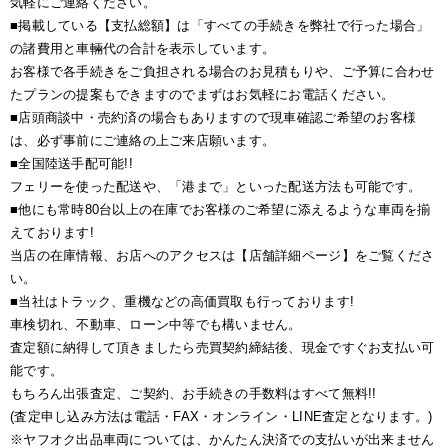
気軽にご連絡ください。
■掲載している【支払総額】は「すべての手続きを弊社で行った場合」
の諸費用と車輛代の合計を表示しています。
お客様で各手続きをご負担される場合のお見積もりや、ご予算に合わせ
たプランの提案もできますのでまずはお気軽にお電話ください。
■店頭商談中・売約済の場合もありますので現車確認ご希望のお客様
は、必ず事前にご連絡の上ご来店願います。
■全国陸送手配可能!!
フェリーを使った配送や、「港まで」といった配送方法も可能です。
■他にも常時80台以上の在庫でお客様のご希望に添えるような車両を揃
えております!
当店の在庫情報、お店へのアクセスは【店舗詳細ページ】をご覧くださ
い。
■当社はトラック、重機などの高価買取も行っております!
車検切れ、不動車、ローン中等でも構いません。
査定額に納得して頂きましたら売買契約締結後、現金ですぐお支払い可
能です。
もちろん出張査定、ご契約、お手続きの手数料はすべて無料!!
(査定申し込み方法は電話・FAX・オンライン・LINE査定となります。)
※ヤフオク出品車両については、かんたん決済での支払いが出来ません