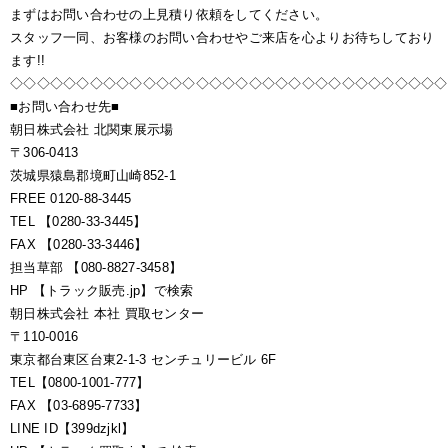
まずはお問い合わせの上見積り依頼をしてください。
スタッフ一同、お客様のお問い合わせやご来店を心よりお待ちしており
ます!!
◇◇◇◇◇◇◇◇◇◇◇◇◇◇◇◇◇◇◇◇◇◇◇◇◇◇◇◇◇◇◇◇◇
■お問い合わせ先■
朝日株式会社 北関東展示場
〒306-0413
茨城県猿島郡境町山崎852-1
FREE 0120-88-3445
TEL 【0280-33-3445】
FAX 【0280-33-3446】
担当草部 【080-8827-3458】
HP 【トラック販売.jp】で検索
朝日株式会社 本社 買取センター
〒110-0016
東京都台東区台東2-1-3 センチュリービル 6F
TEL【0800-1001-777】
FAX 【03-6895-7733】
LINE ID【399dzjkl】