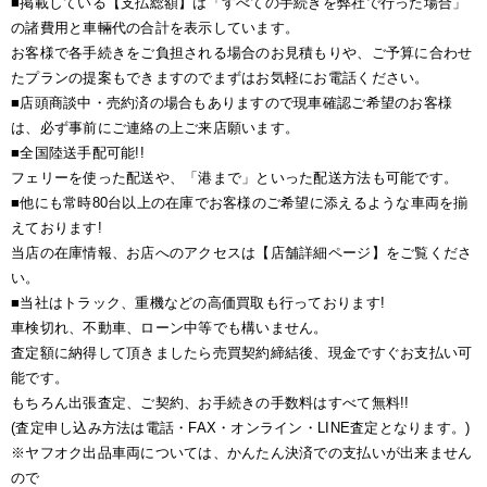
■掲載している【支払総額】は「すべての手続きを弊社で行った場合」
の諸費用と車輛代の合計を表示しています。
お客様で各手続きをご負担される場合のお見積もりや、ご予算に合わせ
たプランの提案もできますのでまずはお気軽にお電話ください。
■店頭商談中・売約済の場合もありますので現車確認ご希望のお客様
は、必ず事前にご連絡の上ご来店願います。
■全国陸送手配可能!!
フェリーを使った配送や、「港まで」といった配送方法も可能です。
■他にも常時80台以上の在庫でお客様のご希望に添えるような車両を揃
えております!
当店の在庫情報、お店へのアクセスは【店舗詳細ページ】をご覧くださ
い。
■当社はトラック、重機などの高価買取も行っております!
車検切れ、不動車、ローン中等でも構いません。
査定額に納得して頂きましたら売買契約締結後、現金ですぐお支払い可
能です。
もちろん出張査定、ご契約、お手続きの手数料はすべて無料!!
(査定申し込み方法は電話・FAX・オンライン・LINE査定となります。)
※ヤフオク出品車両については、かんたん決済での支払いが出来ません
ので