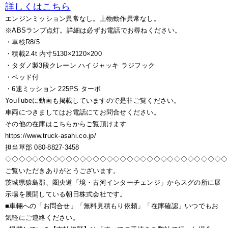
詳しくはこちら
エンジンミッション異常なし。上物動作異常なし。
※ABSランプ点灯。詳細は必ずお電話でお尋ねください。
・車検R8/5
・積載2.4t 内寸5130×2120×200
・タダノ製3段クレーン ハイジャッキ ラジフック
・ベッド付
・6速ミッション 225PS ターボ
YouTubeに動画も掲載していますので是非ご覧ください。
車両につきましてはお電話にてお問合せください。
その他の在庫はこちらからご覧頂けます
https://www.truck-asahi.co.jp/
担当草部 080-8827-3458
◇◇◇◇◇◇◇◇◇◇◇◇◇◇◇◇◇◇◇◇◇◇◇◇◇◇◇◇◇◇◇◇◇
ご覧いただきありがとうございます。
茨城県猿島郡、圏央道「境・古河インターチェンジ」からスグの所に展
示場を展開している朝日株式会社です。
■車輛への「お問合せ」「無料見積もり依頼」「在庫確認」いつでもお
気軽にご連絡ください。