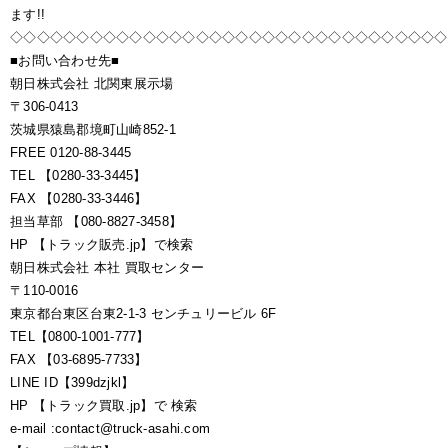
ます!!
◇◇◇◇◇◇◇◇◇◇◇◇◇◇◇◇◇◇◇◇◇◇◇◇◇◇◇◇◇◇◇◇◇
■お問い合わせ先■
朝日株式会社 北関東展示場
〒306-0413
茨城県猿島郡境町山崎852-1
FREE 0120-88-3445
TEL 【0280-33-3445】
FAX 【0280-33-3446】
担当草部 【080-8827-3458】
HP 【トラック販売.jp】で検索
朝日株式会社 本社 買取センター
〒110-0016
東京都台東区台東2-1-3 センチュリービル 6F
TEL【0800-1001-777】
FAX 【03-6895-7733】
LINE ID【399dzjkl】
HP 【トラック買取.jp】で 検索
e-mail :contact@truck-asahi.com