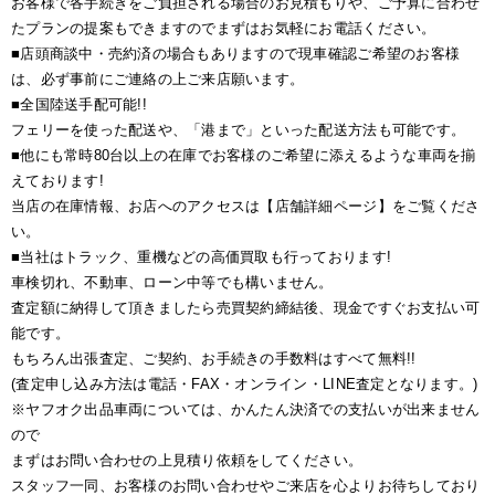
お客様で各手続きをご負担される場合のお見積もりや、ご予算に合わせ
たプランの提案もできますのでまずはお気軽にお電話ください。
■店頭商談中・売約済の場合もありますので現車確認ご希望のお客様
は、必ず事前にご連絡の上ご来店願います。
■全国陸送手配可能!!
フェリーを使った配送や、「港まで」といった配送方法も可能です。
■他にも常時80台以上の在庫でお客様のご希望に添えるような車両を揃
えております!
当店の在庫情報、お店へのアクセスは【店舗詳細ページ】をご覧くださ
い。
■当社はトラック、重機などの高価買取も行っております!
車検切れ、不動車、ローン中等でも構いません。
査定額に納得して頂きましたら売買契約締結後、現金ですぐお支払い可
能です。
もちろん出張査定、ご契約、お手続きの手数料はすべて無料!!
(査定申し込み方法は電話・FAX・オンライン・LINE査定となります。)
※ヤフオク出品車両については、かんたん決済での支払いが出来ません
ので
まずはお問い合わせの上見積り依頼をしてください。
スタッフ一同、お客様のお問い合わせやご来店を心よりお待ちしており