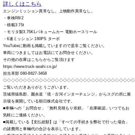
詳しくはこちら
エンジンミッション異常なし。上物動作異常なし。
・車検R8/2
・積載3.75t
・モリタ製3.75KLバキュームカー 電動ホースリール
・6速ミッション 180PS ターボ
YouTubeに動画も掲載していますので是非ご覧ください。
車両につきましてはお電話にてお問合せください。
その他の在庫はこちらからご覧頂けます
https://www.truck-asahi.co.jp/
担当草部 080-8827-3458
◇◇◇◇◇◇◇◇◇◇◇◇◇◇◇◇◇◇◇◇◇◇◇◇◇◇◇◇◇◇◇◇◇
ご覧いただきありがとうございます。
茨城県猿島郡、圏央道「境・古河インターチェンジ」からスグの所に展
示場を展開している朝日株式会社です。
■車輛への「お問合せ」「無料見積もり依頼」「在庫確認」いつでもお
気軽にご連絡ください。
■掲載している【支払総額】は「すべての手続きを弊社で行った場合」
の諸費用と車輛代の合計を表示しています。