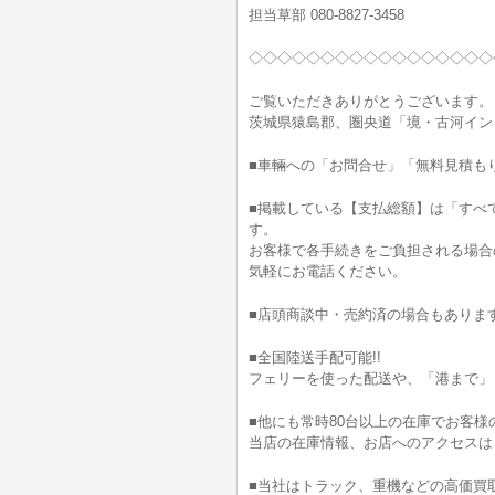
担当草部 080-8827-3458
◇◇◇◇◇◇◇◇◇◇◇◇◇◇◇◇◇
ご覧いただきありがとうございます。
茨城県猿島郡、圏央道「境・古河イン
■車輛への「お問合せ」「無料見積も
■掲載している【支払総額】は「すべ
す。
お客様で各手続きをご負担される場合
気軽にお電話ください。
■店頭商談中・売約済の場合もありま
■全国陸送手配可能!!
フェリーを使った配送や、「港まで」
■他にも常時80台以上の在庫でお客様
当店の在庫情報、お店へのアクセスは
■当社はトラック、重機などの高価買