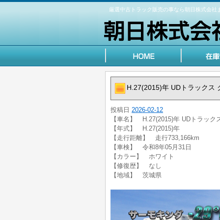
厳選中古トラック販売の事なら朝日株式会社
H.27(2015)年 UDトラックス
投稿日
2026-02-12
【車名】 H.27(2015)年 UDトラック
【年式】 H.27(2015)年
【走行距離】 走行733,166km
【車検】 令和8年05月31日
【カラー】 ホワイト
【修復歴】 なし
【地域】 茨城県