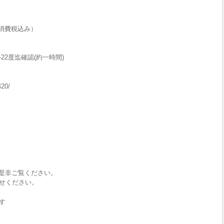
消費税込み）
2度迄確認(約一時間)
。
420/
で是非ご覧ください。
せください。
す