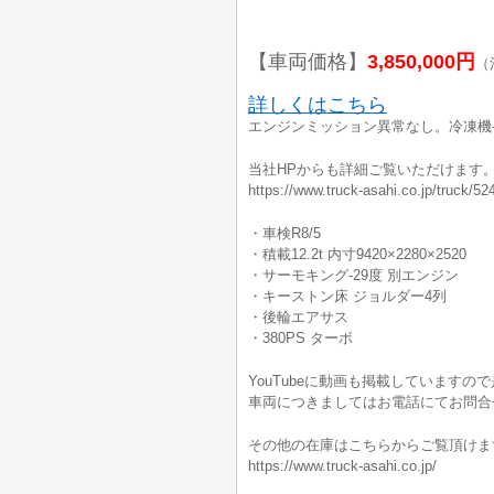
【車両価格】
3,850,000円
（
詳しくはこちら
エンジンミッション異常なし。冷凍機-2
当社HPからも詳細ご覧いただけます
https://www.truck-asahi.co.jp/truck/52
・車検R8/5
・積載12.2t 内寸9420×2280×2520
・サーモキング-29度 別エンジン
・キーストン床 ジョルダー4列
・後輪エアサス
・380PS ターボ
YouTubeに動画も掲載していますの
車両につきましてはお電話にてお問合
その他の在庫はこちらからご覧頂けま
https://www.truck-asahi.co.jp/