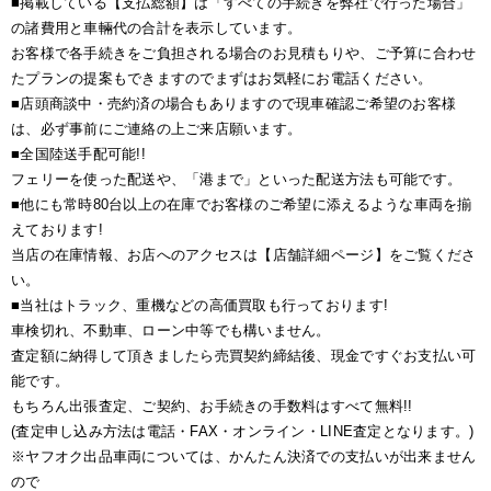
■掲載している【支払総額】は「すべての手続きを弊社で行った場合」
の諸費用と車輛代の合計を表示しています。
お客様で各手続きをご負担される場合のお見積もりや、ご予算に合わせ
たプランの提案もできますのでまずはお気軽にお電話ください。
■店頭商談中・売約済の場合もありますので現車確認ご希望のお客様
は、必ず事前にご連絡の上ご来店願います。
■全国陸送手配可能!!
フェリーを使った配送や、「港まで」といった配送方法も可能です。
■他にも常時80台以上の在庫でお客様のご希望に添えるような車両を揃
えております!
当店の在庫情報、お店へのアクセスは【店舗詳細ページ】をご覧くださ
い。
■当社はトラック、重機などの高価買取も行っております!
車検切れ、不動車、ローン中等でも構いません。
査定額に納得して頂きましたら売買契約締結後、現金ですぐお支払い可
能です。
もちろん出張査定、ご契約、お手続きの手数料はすべて無料!!
(査定申し込み方法は電話・FAX・オンライン・LINE査定となります。)
※ヤフオク出品車両については、かんたん決済での支払いが出来ません
ので