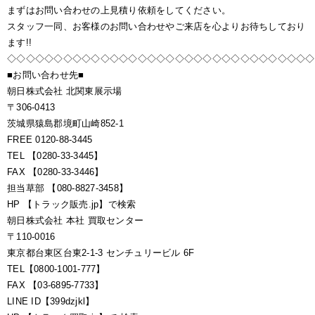
まずはお問い合わせの上見積り依頼をしてください。
スタッフ一同、お客様のお問い合わせやご来店を心よりお待ちしており
ます!!
◇◇◇◇◇◇◇◇◇◇◇◇◇◇◇◇◇◇◇◇◇◇◇◇◇◇◇◇◇◇◇◇◇
■お問い合わせ先■
朝日株式会社 北関東展示場
〒306-0413
茨城県猿島郡境町山崎852-1
FREE 0120-88-3445
TEL 【0280-33-3445】
FAX 【0280-33-3446】
担当草部 【080-8827-3458】
HP 【トラック販売.jp】で検索
朝日株式会社 本社 買取センター
〒110-0016
東京都台東区台東2-1-3 センチュリービル 6F
TEL【0800-1001-777】
FAX 【03-6895-7733】
LINE ID【399dzjkl】