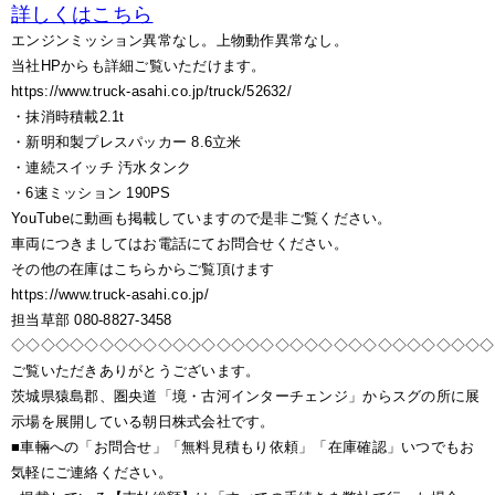
詳しくはこちら
エンジンミッション異常なし。上物動作異常なし。
当社HPからも詳細ご覧いただけます。
https://www.truck-asahi.co.jp/truck/52632/
・抹消時積載2.1t
・新明和製プレスパッカー 8.6立米
・連続スイッチ 汚水タンク
・6速ミッション 190PS
YouTubeに動画も掲載していますので是非ご覧ください。
車両につきましてはお電話にてお問合せください。
その他の在庫はこちらからご覧頂けます
https://www.truck-asahi.co.jp/
担当草部 080-8827-3458
◇◇◇◇◇◇◇◇◇◇◇◇◇◇◇◇◇◇◇◇◇◇◇◇◇◇◇◇◇◇◇◇◇
ご覧いただきありがとうございます。
茨城県猿島郡、圏央道「境・古河インターチェンジ」からスグの所に展
示場を展開している朝日株式会社です。
■車輛への「お問合せ」「無料見積もり依頼」「在庫確認」いつでもお
気軽にご連絡ください。